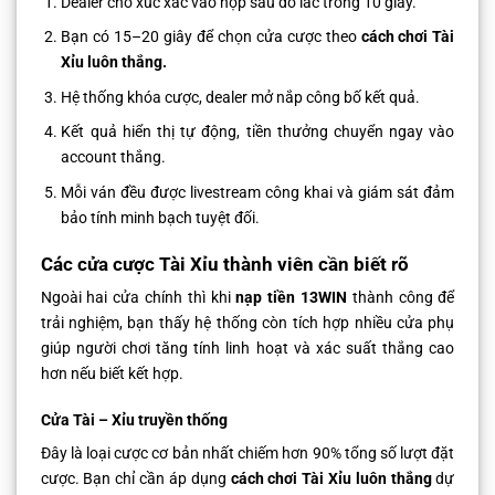
Dealer cho xúc xắc vào hộp sau đó lắc trong 10 giây.
Bạn có 15–20 giây để chọn cửa cược theo
cách chơi Tài
Xỉu luôn thắng.
Hệ thống khóa cược, dealer mở nắp công bố kết quả.
Kết quả hiển thị tự động, tiền thưởng chuyển ngay vào
account thắng.
Mỗi ván đều được livestream công khai và giám sát đảm
bảo tính minh bạch tuyệt đối.
Các cửa cược Tài Xỉu thành viên cần biết rõ
Ngoài hai cửa chính thì khi
nạp tiền 13WIN
thành công để
trải nghiệm, bạn thấy hệ thống còn tích hợp nhiều cửa phụ
giúp người chơi tăng tính linh hoạt và xác suất thắng cao
hơn nếu biết kết hợp.
Cửa Tài – Xỉu truyền thống
Đây là loại cược cơ bản nhất chiếm hơn 90% tổng số lượt đặt
cược. Bạn chỉ cần áp dụng
cách chơi Tài Xỉu luôn thắng
dự