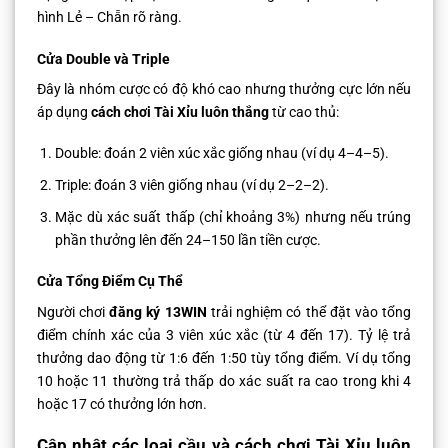
hình Lẻ – Chẵn rõ ràng.
Cửa Double và Triple
Đây là nhóm cược có độ khó cao nhưng thưởng cực lớn nếu
áp dụng
cách chơi Tài Xỉu luôn thắng
từ cao thủ:
Double: đoán 2 viên xúc xắc giống nhau (ví dụ 4–4–5).
Triple: đoán 3 viên giống nhau (ví dụ 2–2–2).
Mặc dù xác suất thấp (chỉ khoảng 3%) nhưng nếu trúng
phần thưởng lên đến 24–150 lần tiền cược.
Cửa Tổng Điểm Cụ Thể
Người chơi
đăng ký 13WIN
trải nghiệm
có thể đặt vào tổng
điểm chính xác của 3 viên xúc xắc (từ 4 đến 17). Tỷ lệ trả
thưởng dao động từ 1:6 đến 1:50 tùy tổng điểm. Ví dụ tổng
10 hoặc 11 thường trả thấp do xác suất ra cao trong khi 4
hoặc 17 có thưởng lớn hơn.
Cập nhật các loại cầu và cách chơi Tài Xỉu luôn