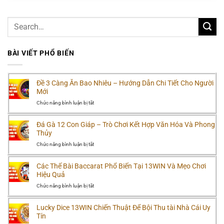
BÀI VIẾT PHỔ BIẾN
Đề 3 Càng Ăn Bao Nhiêu – Hướng Dẫn Chi Tiết Cho Người
Mới
ở
Chức năng bình luận bị tắt
Đề
3
Đá Gà 12 Con Giáp – Trò Chơi Kết Hợp Văn Hóa Và Phong
Càng
Thủy
Ăn
Bao
ở
Chức năng bình luận bị tắt
Nhiêu
Đá
–
Gà
Các Thế Bài Baccarat Phổ Biến Tại 13WIN Và Mẹo Chơi
Hướng
12
Hiệu Quả
Dẫn
Con
Chi
Giáp
ở
Chức năng bình luận bị tắt
Tiết
–
Các
Cho
Trò
Thế
Lucky Dice 13WIN Chiến Thuật Để Bội Thu tài Nhà Cái Uy
Người
Chơi
Bài
Mới
Tín
Kết
Baccarat
Hợp