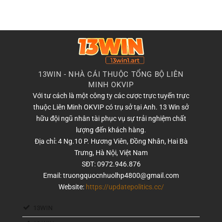
13WIN
- NHÀ CÁI THUỘC TỔNG BỘ LIÊN
MINH OKVIP
Với tư cách là một công ty các cược trực tuyến trực
thuộc Liên Minh OKVIP có trụ sở tại Anh. 13 Win sở
hữu đội ngũ nhân tài phục vụ sự trải nghiệm chất
lượng đến khách hàng.
Địa chỉ: 4 Ng.10 P. Hương Viên, Đồng Nhân, Hai Bà
Trưng, Hà Nội, Việt Nam
SĐT: 0972.946.876
Email:
truongquocnhuolhp4800@gmail.com
Website:
https://updatepolitics.cc/
13WIN