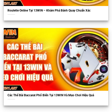
Roulette Online Tại 13WIN – Khám Phá Bánh Quay Chuẩn Xác
Các Thế Bài Baccarat Phổ Biến Tại 13WIN Và Mẹo Chơi Hiệu Quả