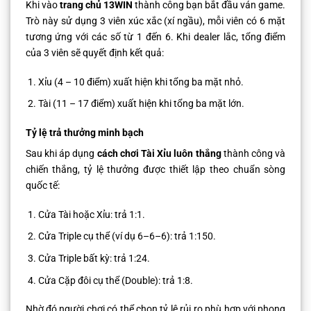
Khi vào
trang chủ 13WIN
thành công bạn bắt đầu ván game.
Trò này sử dụng 3 viên xúc xắc (xí ngầu), mỗi viên có 6 mặt
tương ứng với các số từ 1 đến 6. Khi dealer lắc, tổng điểm
của 3 viên sẽ quyết định kết quả:
Xỉu (4 – 10 điểm) xuất hiện khi tổng ba mặt nhỏ.
Tài (11 – 17 điểm) xuất hiện khi tổng ba mặt lớn.
Tỷ lệ trả thưởng minh bạch
Sau khi áp dụng
cách chơi Tài Xỉu luôn thắng
thành công và
chiến thắng, tỷ lệ thưởng được thiết lập theo chuẩn sòng
quốc tế:
Cửa Tài hoặc Xỉu: trả 1:1.
Cửa Triple cụ thể (ví dụ 6–6–6): trả 1:150.
Cửa Triple bất kỳ: trả 1:24.
Cửa Cặp đôi cụ thể (Double): trả 1:8.
Nhờ đó người chơi có thể chọn tỷ lệ rủi ro phù hợp với phong