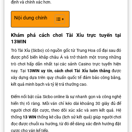
định và chính xác hơn.
Nội dung chính
Khám phá cách chơi Tài Xỉu trực tuyến tại
13WIN
Trò Tài Xỉu (Sicbo) có nguồn gốc từ Trung Hoa cổ đại sau đó
được phổ biến khắp châu Á và trở thành một trong những
trò chơi hấp dẫn nhất tại các sảnh Casino trực tuyến hiện
nay. Tại
13WIN uy tín
,
cách chơi Tài Xỉu luôn thắng
được
xây dựng dựa trên quy chuẩn quốc tế đảm bảo công bằng,
kết quả minh bạch và tỷ lệ trả thưởng cao.
Điểm nổi bật của Sicbo online là sự nhanh gọn và công nghệ
hiển thị rõ ràng. Mỗi ván chỉ kéo dài khoảng 30 giây đủ để
người chơi đặt cược, theo dõi xúc xắc và xem kết quả. Hệ
thống
13 WIN
thống kê cầu (lịch sử kết quả) giúp người chơi
đọc được chuỗi xu hướng, từ đó dễ dàng xác định hướng đặt
cược cho ván kế tiếp.