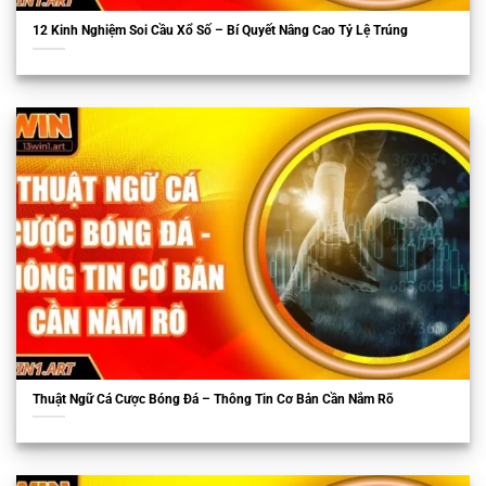
12 Kinh Nghiệm Soi Cầu Xổ Số – Bí Quyết Nâng Cao Tỷ Lệ Trúng
Thuật Ngữ Cá Cược Bóng Đá – Thông Tin Cơ Bản Cần Nắm Rõ