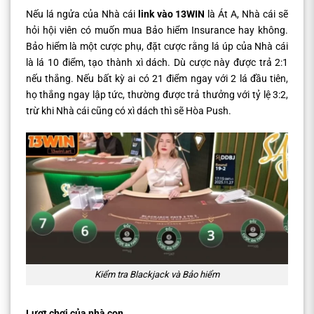
Nếu lá ngửa của Nhà cái
link vào 13WIN
là Át A, Nhà cái sẽ
hỏi hội viên có muốn mua Bảo hiểm Insurance hay không.
Bảo hiểm là một cược phụ, đặt cược rằng lá úp của Nhà cái
là lá 10 điểm, tạo thành xì dách. Dù cược này được trả 2:1
nếu thắng. Nếu bất kỳ ai có 21 điểm ngay với 2 lá đầu tiên,
họ thắng ngay lập tức, thường được trả thưởng với tỷ lệ 3:2,
trừ khi Nhà cái cũng có xì dách thì sẽ Hòa Push.
Kiểm tra Blackjack và Bảo hiểm
Lượt chơi của nhà con