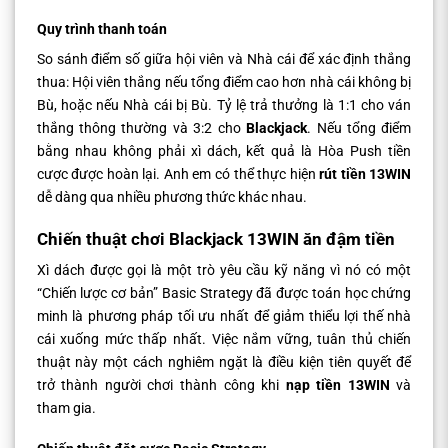
Quy trình thanh toán
So sánh điểm số giữa hội viên và Nhà cái để xác định thắng
thua: Hội viên thắng nếu tổng điểm cao hơn nhà cái không bị
Bù, hoặc nếu Nhà cái bị Bù. Tỷ lệ trả thưởng là 1:1 cho ván
thắng thông thường và 3:2 cho
Blackjack
. Nếu tổng điểm
bằng nhau không phải xì dách, kết quả là Hòa Push tiền
cược được hoàn lại. Anh em có thể thực hiện
rút tiền 13WIN
dễ dàng qua nhiều phương thức khác nhau.
Chiến thuật chơi Blackjack 13WIN ăn đậm tiền
Xì dách được gọi là một trò yêu cầu kỹ năng vì nó có một
“Chiến lược cơ bản” Basic Strategy đã được toán học chứng
minh là phương pháp tối ưu nhất để giảm thiểu lợi thế nhà
cái xuống mức thấp nhất. Việc nắm vững, tuân thủ chiến
thuật này một cách nghiêm ngặt là điều kiện tiên quyết để
trở thành người chơi thành công khi
nạp tiền 13WIN
và
tham gia.