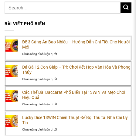
BÀI VIẾT PHỔ BIẾN
Đề 3 Càng Ăn Bao Nhiêu – Hướng Dẫn Chi Tiết Cho Người
Mới
ở
Chức năng bình luận bị tắt
Đề
3
Đá Gà 12 Con Giáp – Trò Chơi Kết Hợp Văn Hóa Và Phong
Càng
Thủy
Ăn
Bao
ở
Chức năng bình luận bị tắt
Nhiêu
Đá
–
Gà
Các Thế Bài Baccarat Phổ Biến Tại 13WIN Và Mẹo Chơi
Hướng
12
Hiệu Quả
Dẫn
Con
Chi
Giáp
ở
Chức năng bình luận bị tắt
Tiết
–
Các
Cho
Trò
Thế
Lucky Dice 13WIN Chiến Thuật Để Bội Thu tài Nhà Cái Uy
Người
Chơi
Bài
Mới
Tín
Kết
Baccarat
Hợp
Phổ
ở
Chức năng bình luận bị tắt
Văn
Biến
Lucky