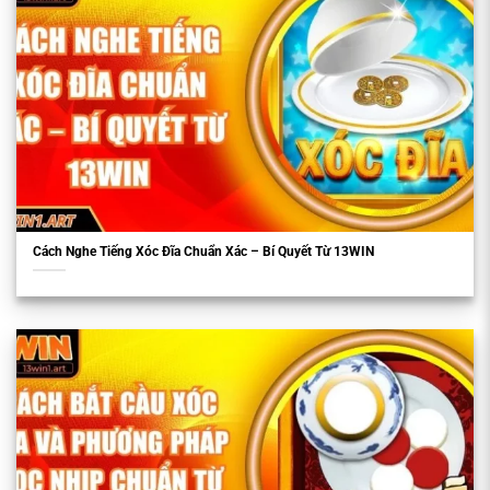
Cách Nghe Tiếng Xóc Đĩa Chuẩn Xác – Bí Quyết Từ 13WIN