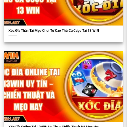
Xóc Đĩa Thần Tài Mẹo Chơi Từ Cao Thủ Cá Cược Tại 13 WIN
Xóc Đĩa Online Tại 13WIN Uy Tín – Chiến Thuật Và Mẹo Hay