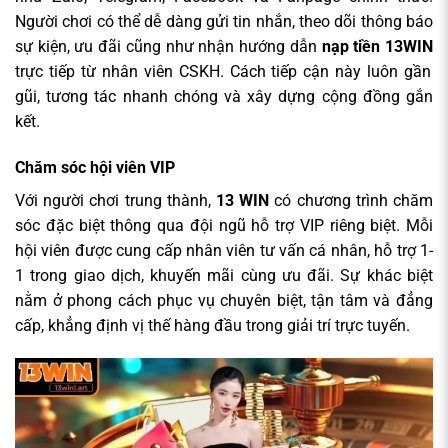
Người chơi có thể dễ dàng gửi tin nhắn, theo dõi thông báo
sự kiện, ưu đãi cũng như nhận hướng dẫn
nạp tiền 13WIN
trực tiếp từ nhân viên CSKH. Cách tiếp cận này luôn gần
gũi, tương tác nhanh chóng và xây dựng cộng đồng gắn
kết.
Chăm sóc hội viên VIP
Với người chơi trung thành,
13 WIN
có chương trình chăm
sóc đặc biệt thông qua đội ngũ hỗ trợ VIP riêng biệt. Mỗi
hội viên được cung cấp nhân viên tư vấn cá nhân, hỗ trợ 1-
1 trong giao dịch, khuyến mãi cùng ưu đãi. Sự khác biệt
nằm ở phong cách phục vụ chuyên biệt, tận tâm và đẳng
cấp, khẳng định vị thế hàng đầu trong giải trí trực tuyến.