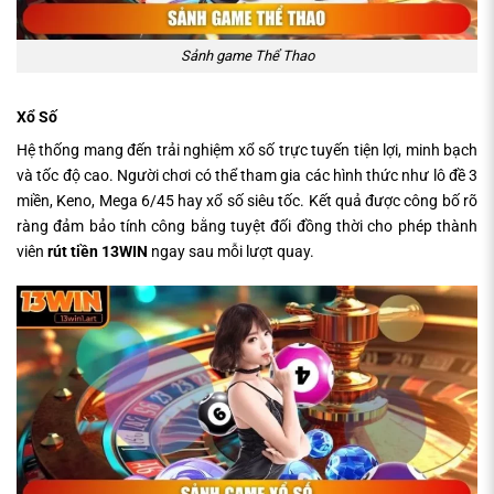
Sảnh game Thể Thao
Xổ Số
Hệ thống mang đến trải nghiệm xổ số trực tuyến tiện lợi, minh bạch
và tốc độ cao. Người chơi có thể tham gia các hình thức như lô đề 3
miền, Keno, Mega 6/45 hay xổ số siêu tốc. Kết quả được công bố rõ
ràng đảm bảo tính công bằng tuyệt đối đồng thời cho phép thành
viên
rút tiền 13WIN
ngay sau mỗi lượt quay.