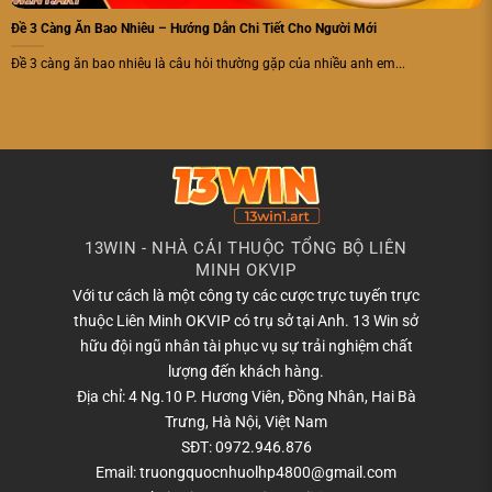
Đề 3 Càng Ăn Bao Nhiêu – Hướng Dẫn Chi Tiết Cho Người Mới
Đề 3 càng ăn bao nhiêu là câu hỏi thường gặp của nhiều anh em...
13WIN
- NHÀ CÁI THUỘC TỔNG BỘ LIÊN
MINH OKVIP
Với tư cách là một công ty các cược trực tuyến trực
thuộc Liên Minh OKVIP có trụ sở tại Anh. 13 Win sở
hữu đội ngũ nhân tài phục vụ sự trải nghiệm chất
lượng đến khách hàng.
Địa chỉ: 4 Ng.10 P. Hương Viên, Đồng Nhân, Hai Bà
Trưng, Hà Nội, Việt Nam
SĐT: 0972.946.876
Email:
truongquocnhuolhp4800@gmail.com