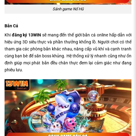
Sảnh game Nổ Hũ
Bắn Cá
Khi
đăng ký 13WIN
sẽ mang đến thế giới bắn cá online hấp dẫn với
hiệu ứng 3D siêu thực và phần thưởng khổng lồ. Người chơi có thể
tham gia các phòng bắn khác nhau, nâng cấp vũ khí và cạnh tranh
cùng bạn bè để săn boss khủng. Hệ thống xử lý nhanh cũng như ổn
định giúp mọi phát bắn đều chân thực đem lại cảm giác như đang
phiêu lưu.