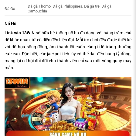
Đá gà Thomo, Đá gà Philippines, Đá gà tre, Đá gà
Đá Gà
Campuchia
Nổ Hũ
Link vào 13WIN
sở hữu hệ thống nổ hũ đa dạng với hàng trăm chủ
đề khác nhau, từ cổ điển đến hiện đại. Mỗi trò chơi đều được thiết kế
với đồ họa sống động, âm thanh lôi cuốn cùng tỉ lệ trúng thưởng
cực cao. Đặc biệt, các jackpot tích lũy có thể đạt đến hàng tỷ đồng,
mang lại cơ hội đổi đời cho thành viên chỉ sau một vòng quay may
mắn.