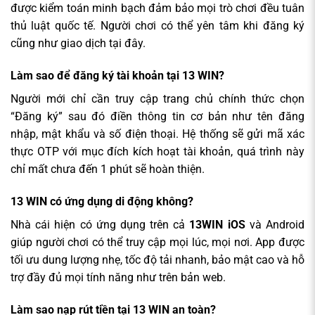
được kiểm toán minh bạch đảm bảo mọi trò chơi đều tuân
thủ luật quốc tế. Người chơi có thể yên tâm khi đăng ký
cũng như giao dịch tại đây.
Làm sao để đăng ký tài khoản tại 13 WIN?
Người mới chỉ cần truy cập trang chủ chính thức chọn
“Đăng ký” sau đó điền thông tin cơ bản như tên đăng
nhập, mật khẩu và số điện thoại. Hệ thống sẽ gửi mã xác
thực OTP với mục đích kích hoạt tài khoản, quá trình này
chỉ mất chưa đến 1 phút sẽ hoàn thiện.
13 WIN có ứng dụng di động không?
Nhà cái hiện có ứng dụng trên cả
13WIN iOS
và Android
giúp người chơi có thể truy cập mọi lúc, mọi nơi. App được
tối ưu dung lượng nhẹ, tốc độ tải nhanh, bảo mật cao và hỗ
trợ đầy đủ mọi tính năng như trên bản web.
Làm sao nạp rút tiền tại 13 WIN an toàn?