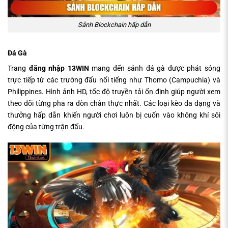
Sảnh Blockchain hấp dẫn
Đá Gà
Trang
đăng nhập 13WIN
mang đến sảnh đá gà được phát sóng
trực tiếp từ các trường đấu nổi tiếng như Thomo (Campuchia) và
Philippines. Hình ảnh HD, tốc độ truyền tải ổn định giúp người xem
theo dõi từng pha ra đòn chân thực nhất. Các loại kèo đa dạng và
thưởng hấp dẫn khiến người chơi luôn bị cuốn vào không khí sôi
động của từng trận đấu.