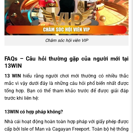
Chăm sóc hội viên VIP
FAQs – Câu hỏi thường gặp của người mới tại
13WIN
13 WIN
hiểu rằng người chơi mới thường có nhiều thắc
mắc vì vậy dưới đây là những câu hỏi phổ biến nhất được
tổng hợp. Bạn có thể tham khảo trước để được giải đáp
trước khi liên hệ:
13WIN có hợp pháp không?
Nhà cái hoạt động hoàn toàn hợp pháp với giấy phép được
cấp bởi Isle of Man và Cagayan Freeport. Toàn bộ hệ thống