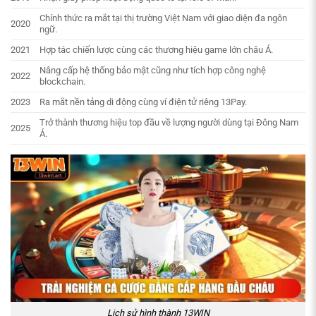
Chính thức ra mắt tại thị trường Việt Nam với giao diện đa ngôn
2020
ngữ.
2021
Hợp tác chiến lược cùng các thương hiệu game lớn châu Á.
Nâng cấp hệ thống bảo mật cũng như tích hợp công nghệ
2022
blockchain.
2023
Ra mắt nền tảng di động cùng ví điện tử riêng 13Pay.
Trở thành thương hiệu top đầu về lượng người dùng tại Đông Nam
2025
Á.
Lịch sử hình thành 13WIN