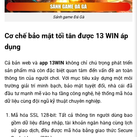
Sảnh game Đá Gà
Cơ chế bảo mật tối tân được 13 WIN áp
dụng
Cả bản web và
app 13WIN
không chỉ chú trọng phát triển
sản phẩm mà còn đặc biệt quan tâm đến vấn đề an toàn
thông tin của người chơi. Với mục tiêu xây dựng một môi
trường giải trí minh bạch, bảo mật tuyệt đối, nhà cái đã
đầu tư mạnh mẽ vào hạ tầng công nghệ, hệ thống mã hóa
dữ liệu cùng đội ngũ kỹ thuật chuyên nghiệp.
Mã hóa SSL 128-bit: Tất cả thông tin người dùng bao
gồm dữ liệu đăng nhập, tài khoản ngân hàng cùng lịch
sử giao dịch, đều được mã hóa bằng giao thức Secure