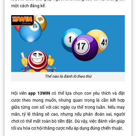
một cách đáng kể.
Thế nào là đánh lô theo thứ
Hội viên
app 13WIN
có thể lựa chọn con yêu thích và đặt
cược theo mong muốn, nhưng quan trọng là cần kết hợp
giữa từng con số với các ngày cụ thể trong tuần. Nếu may
mắn, tỷ lệ thắng sẽ cao, nhưng nếu phán đoán sai, người
chơi có thể mất toàn bộ tiền đặt. Dù vậy, việc đánh vẫn giúp
tối ưu hóa cơ hội thắng cược nếu áp dụng đúng chiến thuật.