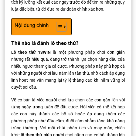
tích kỹ lưỡng kết quả các ngày trước đó để tìm ra những quy
luật đặc biệt, từ đó đưa ra dự đoán chính xác hơn.
Nội dung chính
Thế nào là đánh lô theo thứ?
Lô theo thứ
13WIN
là một phương pháp chơi đơn giản
nhưng rất hiệu quả, đang trở thành lựa chọn hàng đầu của
nhiều người tham gia cá cược. Phương pháp này phù hợp cả
với những người chơi lâu năm lẫn tân thủ, nhờ cách áp dụng
linh hoạt mà vẫn mang lại tỷ lệ thắng cao khi nắm vững bí
quyết soi cầu.
Về cơ bản là việc người chơi lựa chọn các con gắn liền với
từng ngày trong tuần để đặt cược. Hội viên có thể kết hợp
các con này thành các bộ số hoặc áp dụng thêm các
phương pháp như đầu câm, đuôi câm nhằm tăng khả năng
trúng thưởng. Với một chút phân tích và may mắn, chiến
lược
lô theo thứ
giúp người chơi nâng cao cơ hội thắng lớn