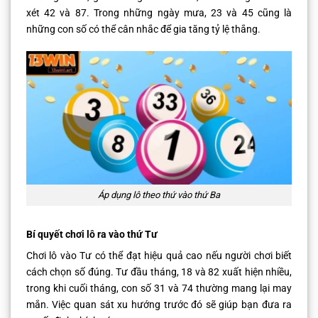
xét 42 và 87. Trong những ngày mưa, 23 và 45 cũng là
những con số có thể cân nhắc để gia tăng tỷ lệ thắng.
Áp dụng lô theo thứ vào thứ Ba
Bí quyết chơi lô ra vào thứ Tư
Chơi lô vào Tư có thể đạt hiệu quả cao nếu người chơi biết
cách chọn số đúng. Tư đầu tháng, 18 và 82 xuất hiện nhiều,
trong khi cuối tháng, con số 31 và 74 thường mang lại may
mắn. Việc quan sát xu hướng trước đó sẽ giúp bạn đưa ra