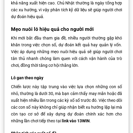
khả năng xuất hiện cao. Chủ Nhật thường là ngày tổng hợp
các xu hướng, vì vậy phân tích kỹ dữ liệu sẽ giúp người chơi
dự đoán hiệu quả.
Mẹo nuôi lô hiệu quả cho người mới
Khi mới bắt đầu tham gia đề, nhiều người thường gặp khó
khăn trong việc chọn số, dự đoán kết quả hay quản lý vốn.
Việc áp dụng những mẹo nuôi hiệu quả sẽ giúp người chơi
tân thủ nhanh chóng làm quen với cách vận hành của trò
chơi, đồng thời tăng cơ hội thắng lớn.
Lô gan theo ngày
Chiến lược này tập trung vào việc lựa chọn những con số
nhỏ, thường là dưới 30, mà bạn cảm thấy may mắn hoặc đã
xuất hiện nhiều lần trong các kỳ xổ số trước đó. Việc theo dõi
các con số này không chỉ giúp nhận biết xu hướng lặp lại mà
còn tạo cơ sở để xây dựng dự đoán chính xác hơn cho
những lần chơi tiếp theo tại
link vào 13WIN
.