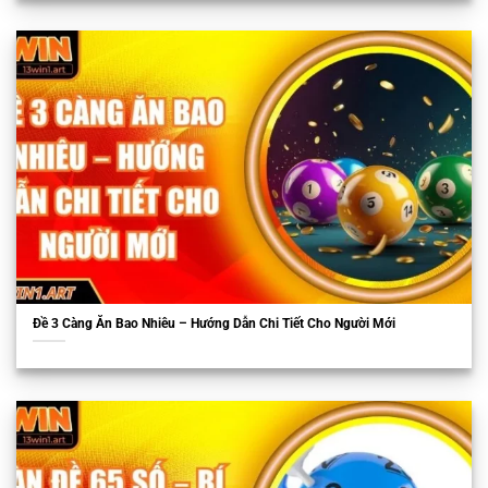
Đề 3 Càng Ăn Bao Nhiêu – Hướng Dẫn Chi Tiết Cho Người Mới