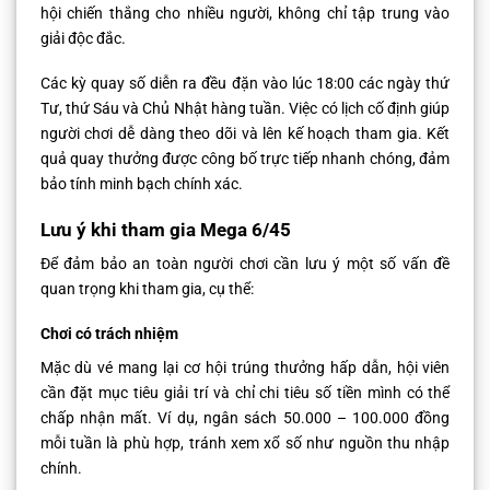
hội chiến thắng cho nhiều người, không chỉ tập trung vào
giải độc đắc.
Các kỳ quay số diễn ra đều đặn vào lúc 18:00 các ngày thứ
Tư, thứ Sáu và Chủ Nhật hàng tuần. Việc có lịch cố định giúp
người chơi dễ dàng theo dõi và lên kế hoạch tham gia. Kết
quả quay thưởng được công bố trực tiếp nhanh chóng, đảm
bảo tính minh bạch chính xác.
Lưu ý khi tham gia Mega 6/45
Để đảm bảo an toàn người chơi cần lưu ý một số vấn đề
quan trọng khi tham gia, cụ thể:
Chơi có trách nhiệm
Mặc dù vé mang lại cơ hội trúng thưởng hấp dẫn, hội viên
cần đặt mục tiêu giải trí và chỉ chi tiêu số tiền mình có thể
chấp nhận mất. Ví dụ, ngân sách 50.000 – 100.000 đồng
mỗi tuần là phù hợp, tránh xem xổ số như nguồn thu nhập
chính.