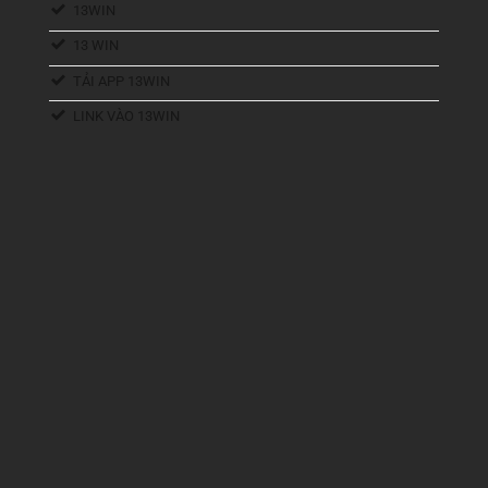
13WIN
13 WIN
TẢI APP 13WIN
LINK VÀO 13WIN