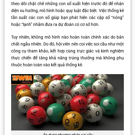
theo dõi chặt chẽ những con số xuất hiện trước đó để nhận
diện xu hướng, mô hình hoặc quy luật đặc biệt. Việc thống kê
tần suất các con số giúp bạn phát hiện các cặp số “nóng”
hoặc “lạnh” nhằm đưa ra dự đoán có cơ sở hơn.
Tuy nhiên, không mô hình nào hoàn toàn chính xác do bản
chất ngẫu nhiên. Do đó, hội viên nên coi việc soi cầu như một
công cụ tham khảo, kết hợp cùng trực giác và kinh nghiệm
thực chiến để tăng khả năng trúng thưởng mà không phụ
thuộc hoàn toàn vào kết quả thống kê.
Áp dụng phương pháp soi cầu