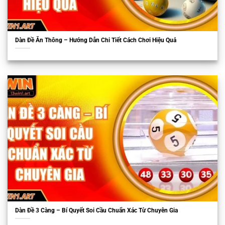
Dàn Đề Ăn Thông – Hướng Dẫn Chi Tiết Cách Chơi Hiệu Quả
Dàn Đề 3 Càng – Bí Quyết Soi Cầu Chuẩn Xác Từ Chuyên Gia