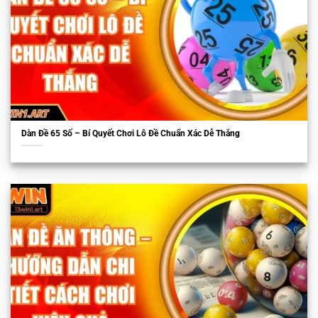
Dàn Đề 65 Số – Bí Quyết Chơi Lô Đề Chuẩn Xác Dễ Thắng