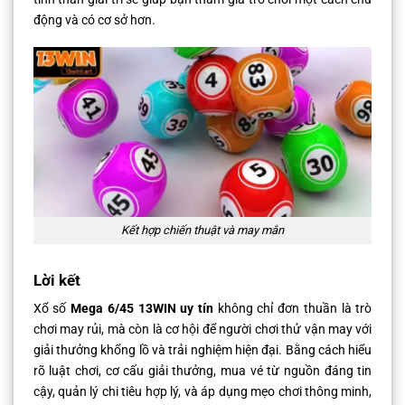
động và có cơ sở hơn.
Kết hợp chiến thuật và may mắn
Lời kết
Xổ số
Mega 6/45
13WIN uy tín
không chỉ đơn thuần là trò
chơi may rủi, mà còn là cơ hội để người chơi thử vận may với
giải thưởng khổng lồ và trải nghiệm hiện đại. Bằng cách hiểu
rõ luật chơi, cơ cấu giải thưởng, mua vé từ nguồn đáng tin
cậy, quản lý chi tiêu hợp lý, và áp dụng mẹo chơi thông minh,