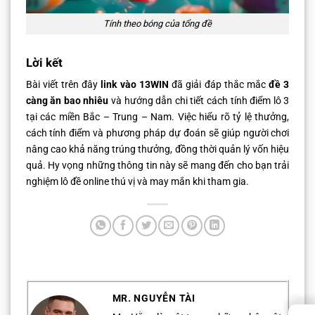
Tính theo bóng của tổng đề
Lời kết
Bài viết trên đây
link vào 13WIN
đã giải đáp thắc mắc
đề 3
càng ăn bao nhiêu
và hướng dẫn chi tiết cách tính điểm lô 3
tại các miền Bắc – Trung – Nam. Việc hiểu rõ tỷ lệ thưởng,
cách tính điểm và phương pháp dự đoán sẽ giúp người chơi
nâng cao khả năng trúng thưởng, đồng thời quản lý vốn hiệu
quả. Hy vọng những thông tin này sẽ mang đến cho bạn trải
nghiệm lô đề online thú vị và may mắn khi tham gia.
MR. NGUYỄN TÀI