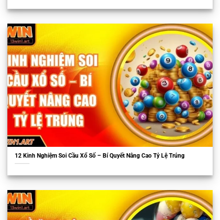
12 Kinh Nghiệm Soi Cầu Xổ Số – Bí Quyết Nâng Cao Tỷ Lệ Trúng