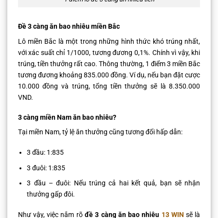
Đề 3 càng ăn bao nhiêu miền Bắc
Lô miền Bắc là một trong những hình thức khó trúng nhất,
với xác suất chỉ 1/1000, tương đương 0,1%. Chính vì vậy, khi
trúng, tiền thưởng rất cao. Thông thường, 1 điểm 3 miền Bắc
tương đương khoảng 835.000 đồng. Ví dụ, nếu bạn đặt cược
10.000 đồng và trúng, tổng tiền thưởng sẽ là 8.350.000
VND.
3 càng miền Nam ăn bao nhiêu?
Tại miền Nam, tỷ lệ ăn thưởng cũng tương đối hấp dẫn:
3 đầu: 1:835
3 đuôi: 1:835
3 đầu – đuôi: Nếu trúng cả hai kết quả, bạn sẽ nhận
thưởng gấp đôi.
Như vậy, việc nắm rõ
đề 3 càng ăn bao nhiêu
13 WIN
sẽ là