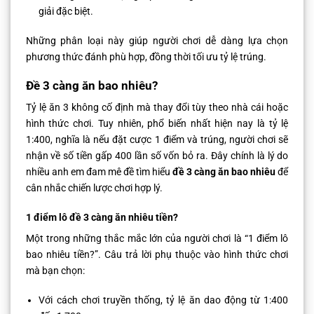
giải đặc biệt.
Những phân loại này giúp người chơi dễ dàng lựa chọn
phương thức đánh phù hợp, đồng thời tối ưu tỷ lệ trúng.
Đề 3 càng ăn bao nhiêu?
Tỷ lệ ăn 3 không cố định mà thay đổi tùy theo nhà cái hoặc
hình thức chơi. Tuy nhiên, phổ biến nhất hiện nay là tỷ lệ
1:400, nghĩa là nếu đặt cược 1 điểm và trúng, người chơi sẽ
nhận về số tiền gấp 400 lần số vốn bỏ ra. Đây chính là lý do
nhiều anh em đam mê đề tìm hiểu
đề 3 càng ăn bao nhiêu
để
cân nhắc chiến lược chơi hợp lý.
1 điểm lô đề 3 càng ăn nhiêu tiền?
Một trong những thắc mắc lớn của người chơi là “1 điểm lô
bao nhiêu tiền?”. Câu trả lời phụ thuộc vào hình thức chơi
mà bạn chọn:
Với cách chơi truyền thống, tỷ lệ ăn dao động từ 1:400