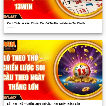
Cách Tính Lô Xiên Chuẩn Xác Để Tối Ưu Lợi Nhuận Từ 13WIN
Lô Theo Thứ – Chiến Lược Soi Cầu Theo Ngày Thắng Lớn