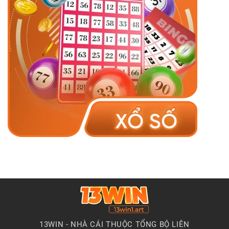
13WIN
- NHÀ CÁI THUỘC TỔNG BỘ LIÊN