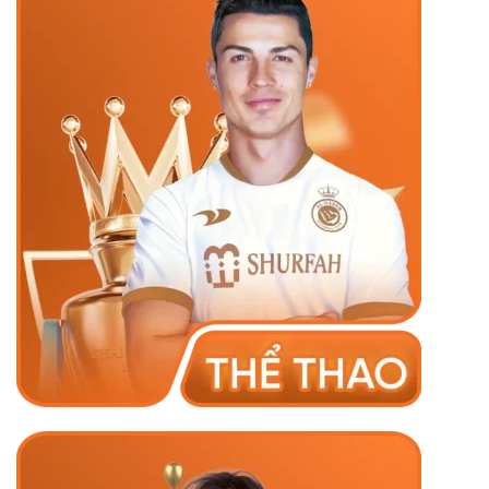
Nhà
–
Cái
Giải
Uy
Mã
Tín
Vòng
Quay
Và
Cơ
Hội
Thắng
Lớn