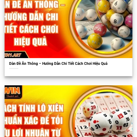
Dàn Đề Ăn Thông – Hướng Dẫn Chi Tiết Cách Chơi Hiệu Quả