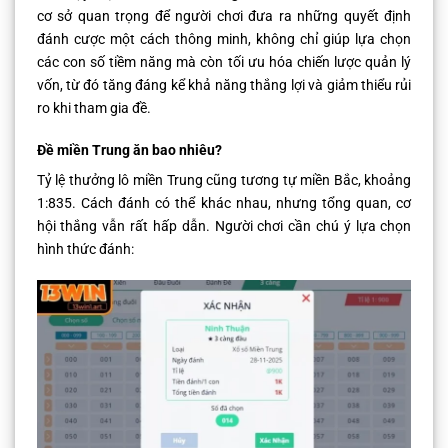
cơ sở quan trọng để người chơi đưa ra những quyết định
đánh cược một cách thông minh, không chỉ giúp lựa chọn
các con số tiềm năng mà còn tối ưu hóa chiến lược quản lý
vốn, từ đó tăng đáng kể khả năng thắng lợi và giảm thiểu rủi
ro khi tham gia đề.
Đề miền Trung ăn bao nhiêu?
Tỷ lệ thưởng lô miền Trung cũng tương tự miền Bắc, khoảng
1:835. Cách đánh có thể khác nhau, nhưng tổng quan, cơ
hội thắng vẫn rất hấp dẫn. Người chơi cần chú ý lựa chọn
hình thức đánh: