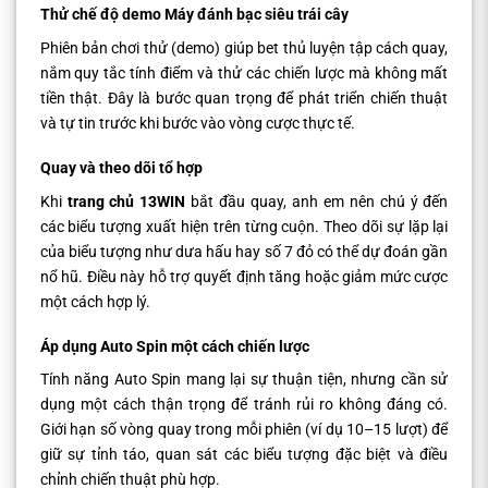
Thử chế độ demo Máy đánh bạc siêu trái cây
Phiên bản chơi thử (demo) giúp bet thủ luyện tập cách quay,
nắm quy tắc tính điểm và thử các chiến lược mà không mất
tiền thật. Đây là bước quan trọng để phát triển chiến thuật
và tự tin trước khi bước vào vòng cược thực tế.
Quay và theo dõi tổ hợp
Khi
trang chủ 13WIN
bắt đầu quay, anh em nên chú ý đến
các biểu tượng xuất hiện trên từng cuộn. Theo dõi sự lặp lại
của biểu tượng như dưa hấu hay số 7 đỏ có thể dự đoán gần
nổ hũ. Điều này hỗ trợ quyết định tăng hoặc giảm mức cược
một cách hợp lý.
Áp dụng Auto Spin một cách chiến lược
Tính năng Auto Spin mang lại sự thuận tiện, nhưng cần sử
dụng một cách thận trọng để tránh rủi ro không đáng có.
Giới hạn số vòng quay trong mỗi phiên (ví dụ 10–15 lượt) để
giữ sự tỉnh táo, quan sát các biểu tượng đặc biệt và điều
chỉnh chiến thuật phù hợp.