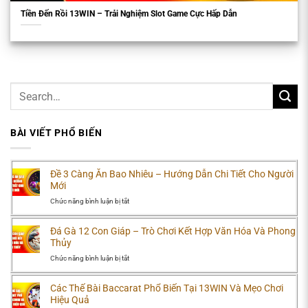
Tiền Đến Rồi 13WIN – Trải Nghiệm Slot Game Cực Hấp Dẫn
BÀI VIẾT PHỔ BIẾN
Đề 3 Càng Ăn Bao Nhiêu – Hướng Dẫn Chi Tiết Cho Người
Mới
ở
Chức năng bình luận bị tắt
Đề
3
Đá Gà 12 Con Giáp – Trò Chơi Kết Hợp Văn Hóa Và Phong
Càng
Thủy
Ăn
Bao
ở
Chức năng bình luận bị tắt
Nhiêu
Đá
–
Gà
Các Thế Bài Baccarat Phổ Biến Tại 13WIN Và Mẹo Chơi
Hướng
12
Hiệu Quả
Dẫn
Con