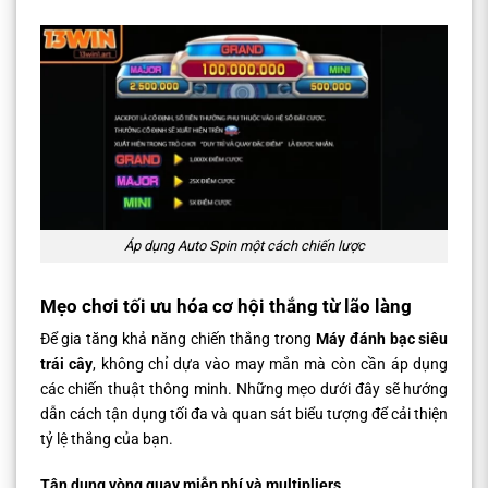
Áp dụng Auto Spin một cách chiến lược
Mẹo chơi tối ưu hóa cơ hội thắng từ lão làng
Để gia tăng khả năng chiến thắng trong
Máy đánh bạc siêu
trái cây
, không chỉ dựa vào may mắn mà còn cần áp dụng
các chiến thuật thông minh. Những mẹo dưới đây sẽ hướng
dẫn cách tận dụng tối đa và quan sát biểu tượng để cải thiện
tỷ lệ thắng của bạn.
Tận dụng vòng quay miễn phí và multipliers