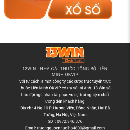
13WIN
- NHÀ CÁI THUỘC TỔNG BỘ LIÊN
MINH OKVIP
Với tư cách là một công ty các cược trực tuyến trực
thuộc Liên Minh OKVIP có trụ sở tại Anh. 13 Win sở
hữu đội ngũ nhân tài phục vụ sự trải nghiệm chất
lượng đến khách hàng.
Địa chỉ: 4 Ng.10 P. Hương Viên, Đồng Nhân, Hai Bà
Trưng, Hà Nội, Việt Nam
SĐT: 0972.946.876
Email:
truongquocnhuolhp4800@gmail.com