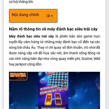
cơ hội thắng lớn.
Nội dung chính
Nắm rõ thông tin về máy đánh bạc siêu trái cây
Máy đánh bạc siêu trái cây
là phiên bản slot game trực
tuyến lấy cảm hứng từ những máy đánh bạc cổ điển tại các
sòng bài châu Âu. Thay vì chỉ quay số đơn thuần, trò chơi đã
được nâng cấp với đồ họa sắc nét, âm thanh sống động và
các tính năng hiện đại như vòng quay miễn phí, Scatter, Wild
hay jackpot cộng dồn.