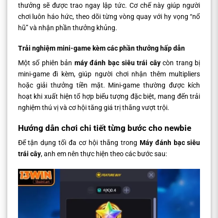
thưởng sẽ được trao ngay lập tức. Cơ chế này giúp người
chơi luôn háo hức, theo dõi từng vòng quay với hy vọng “nổ
hũ” và nhận phần thưởng khủng.
Trải nghiệm mini-game kèm các phần thưởng hấp dẫn
Một số phiên bản
máy đánh bạc siêu trái cây
còn trang bị
mini-game đi kèm, giúp người chơi nhận thêm multipliers
hoặc giải thưởng tiền mặt. Mini-game thường được kích
hoạt khi xuất hiện tổ hợp biểu tượng đặc biệt, mang đến trải
nghiệm thú vị và cơ hội tăng giá trị thắng vượt trội.
Hướng dẫn chơi chi tiết từng bước cho newbie
Để tận dụng tối đa cơ hội thắng trong
Máy đánh bạc siêu
trái cây
, anh em nên thực hiện theo các bước sau: