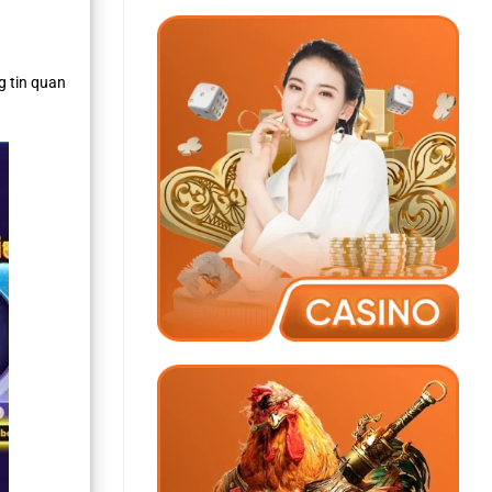
g tin quan