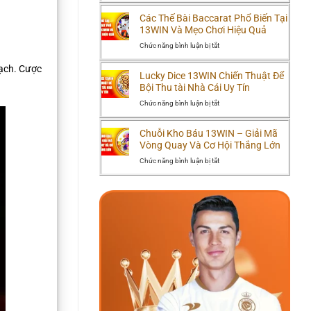
–
Gà
Các Thế Bài Baccarat Phổ Biến Tại
Hướng
12
13WIN Và Mẹo Chơi Hiệu Quả
Dẫn
Con
Chi
Giáp
ở
Chức năng bình luận bị tắt
Tiết
–
Các
Cho
Trò
Thế
bạch. Cược
Lucky Dice 13WIN Chiến Thuật Để
Người
Chơi
Bài
Mới
Bội Thu tài Nhà Cái Uy Tín
Kết
Baccarat
Hợp
Phổ
ở
Chức năng bình luận bị tắt
Văn
Biến
Lucky
Hóa
Tại
Dice
Chuỗi Kho Báu 13WIN – Giải Mã
Và
13WIN
13WIN
Phong
Vòng Quay Và Cơ Hội Thắng Lớn
Và
Chiến
Thủy
Mẹo
Thuật
ở
Chức năng bình luận bị tắt
Chơi
Để
Chuỗi
Hiệu
Bội
Kho
Quả
Thu
Báu
tài
13WIN
Nhà
–
Cái
Giải
Uy
Mã
Tín
Vòng
Quay
Và
Cơ
Hội
Thắng