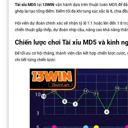
Tài xỉu MD5
tại
13WIN
vận hành dựa trên thuật toán MD5 để đảm
ghép lại tạo tổng điểm. Điểm tối đa khi tung xúc xắc là 8, chia đều
Hội viên dự đoán chính xác sẽ nhận tỷ lệ 1:1 hoặc lên đến 1:8 t
chiến thuật gấp thếp, dự đoán nhịp cầu, nâng cao khả năng thắ
Chiến lược chơi Tài xỉu MD5 và kinh n
Để tối ưu cơ hội thắng, thành viên cần kết hợp chiến lược cược, 
chi tiết từng chiến lược: