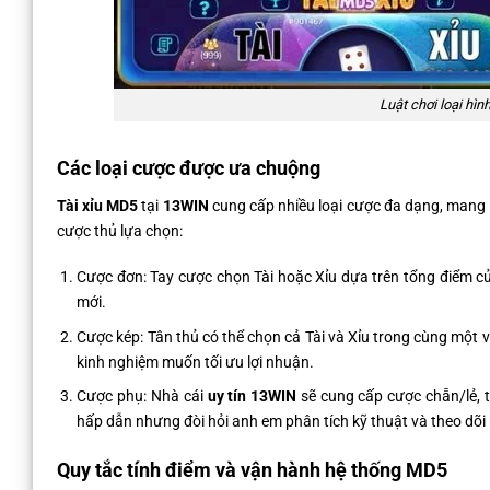
Luật chơi loại hì
Các loại cược được ưa chuộng
Tài xỉu MD5
tại
13WIN
cung cấp nhiều loại cược đa dạng, mang đ
cược thủ lựa chọn:
Cược đơn: Tay cược chọn Tài hoặc Xỉu dựa trên tổng điểm của
mới.
Cược kép: Tân thủ có thể chọn cả Tài và Xỉu trong cùng một 
kinh nghiệm muốn tối ưu lợi nhuận.
Cược phụ: Nhà cái
uy tín 13WIN
sẽ cung cấp cược chẵn/lẻ, 
hấp dẫn nhưng đòi hỏi anh em phân tích kỹ thuật và theo dõi 
Quy tắc tính điểm và vận hành hệ thống MD5