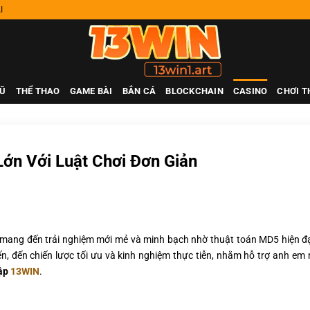
I
HŨ
THỂ THAO
GAME BÀI
BẮN CÁ
BLOCKCHAIN
CASINO
CHƠI T
ớn Với Luật Chơi Đơn Giản
mang đến trải nghiệm mới mẻ và minh bạch nhờ thuật toán MD5 hiện đại
biến, đến chiến lược tối ưu và kinh nghiệm thực tiễn, nhằm hỗ trợ anh e
ập
13WIN
.