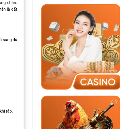
ơng chân.
nên là đất
bổ sung đủ
khi tập.