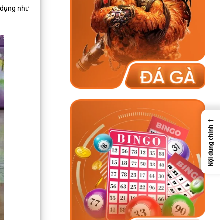
n dụng như
←
Nội dung chính