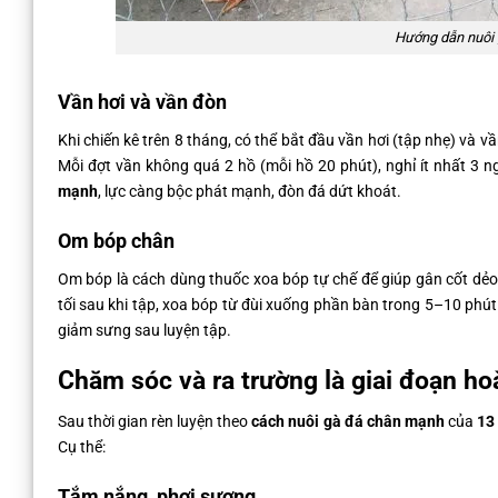
Hướng dẫn nuôi 
Vần hơi và vần đòn
Khi chiến kê trên 8 tháng, có thể bắt đầu vần hơi (tập nhẹ) và v
Mỗi đợt vần không quá 2 hồ (mỗi hồ 20 phút), nghỉ ít nhất 3 
mạnh
, lực càng bộc phát mạnh, đòn đá dứt khoát.
Om bóp chân
Om bóp là cách dùng thuốc xoa bóp tự chế để giúp gân cốt dẻo 
tối sau khi tập, xoa bóp từ đùi xuống phần bàn trong 5–10 phút
giảm sưng sau luyện tập.
Chăm sóc và ra trường là giai đoạn ho
Sau thời gian rèn luyện theo
cách nuôi gà đá chân mạnh
của
13
Cụ thể:
Tắm nắng, phơi sương