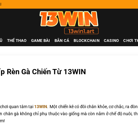
I
HŨ
THỂ THAO
GAME BÀI
BẮN CÁ
BLOCKCHAIN
CASINO
CHƠI T
íp Rèn Gà Chiến Từ 13WIN
 chơi quan tâm tại
13WIN
. Một chiến kê có đôi chân khỏe, cơ chắc, ra đò
rèn chân gà không chỉ phụ thuộc vào giống mà còn nằm ở chế độ nuôi, th
êm!