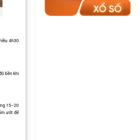
chiều 4h30
 độ bền khi
rong 15–20
 ẩm ướt để