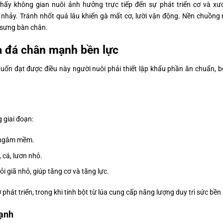
thấy không gian nuôi ảnh hưởng trực tiếp đến sự phát triển cơ và xư
 nhảy. Tránh nhốt quá lâu khiến gà mất cơ, lười vận động. Nền chuồng 
h sưng bàn chân.
à đá chân mạnh bền lực
Muốn đạt được điều này người nuôi phải thiết lập khẩu phần ăn chuẩn, 
 giai đoạn:
ã ngâm mềm.
, cá, lươn nhỏ.
ỏi giã nhỏ, giúp tăng cơ và tăng lực.
phát triển, trong khi tinh bột từ lúa cung cấp năng lượng duy trì sức bền 
mạnh