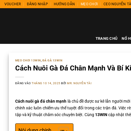
Bỏ
VOUCHER
ĐĂNG NHẬP
HƯỚNG DẪN
MẸO CHƠI
CEO NGUYỄN TÀ
qua
nội
dung
TRANG CHỦ
NỔ 
MẸO CHƠI 13WIN
,
ĐÁ GÀ 13WIN
Cách Nuôi Gà Đá Chân Mạnh Và Bí K
ĐĂNG VÀO
THÁNG 10 14, 2025
BỞI
MR. NGUYỄN TÀI
Cách nuôi gà đá chân mạnh
là chủ đề được sư kê lẫn người mới
chính xác luôn chiếm ưu thế tuyệt đối trong các trận đá. Việc 
tập và kỹ thuật chăm sóc chuyên biệt. Cùng
13WIN
cập nhật th
Nội dung chính