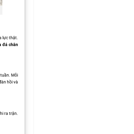
 lực thật.
à đá chân
 tuần. Mỗi
đàn hồi và
i ra trận.