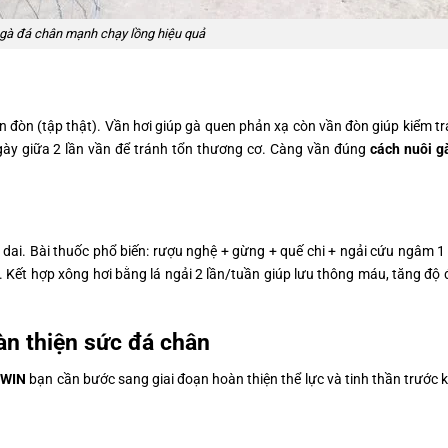
gà đá chân mạnh chạy lồng hiệu quả
ần đòn (tập thật). Vần hơi giúp gà quen phản xạ còn vần đòn giúp kiểm tra
ngày giữa 2 lần vần để tránh tổn thương cơ. Càng vần đúng
cách nuôi g
dai. Bài thuốc phổ biến: rượu nghệ + gừng + quế chi + ngải cứu ngâm 1
. Kết hợp xông hơi bằng lá ngải 2 lần/tuần giúp lưu thông máu, tăng độ 
àn thiện sức đá chân
 WIN
bạn cần bước sang giai đoạn hoàn thiện thể lực và tinh thần trước kh