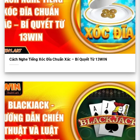
Cách Nghe Tiếng Xóc Đĩa Chuẩn Xác – Bí Quyết Từ 13WIN