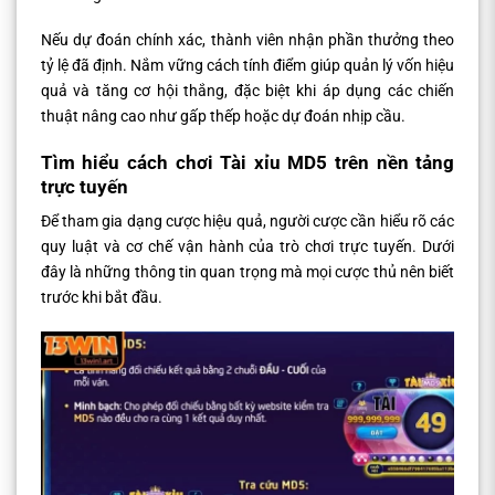
Nếu dự đoán chính xác, thành viên nhận phần thưởng theo
tỷ lệ đã định. Nắm vững cách tính điểm giúp quản lý vốn hiệu
quả và tăng cơ hội thắng, đặc biệt khi áp dụng các chiến
thuật nâng cao như gấp thếp hoặc dự đoán nhịp cầu.
Tìm hiểu cách chơi Tài xỉu MD5 trên nền tảng
trực tuyến
Để tham gia dạng cược hiệu quả, người cược cần hiểu rõ các
quy luật và cơ chế vận hành của trò chơi trực tuyến. Dưới
đây là những thông tin quan trọng mà mọi cược thủ nên biết
trước khi bắt đầu.