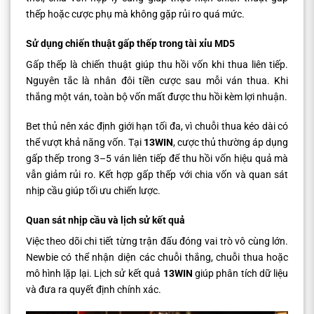
thếp hoặc cược phụ mà không gặp rủi ro quá mức.
Sử dụng chiến thuật gấp thếp trong tài xỉu MD5
Gấp thếp là chiến thuật giúp thu hồi vốn khi thua liên tiếp.
Nguyên tắc là nhân đôi tiền cược sau mỗi ván thua. Khi
thắng một ván, toàn bộ vốn mất được thu hồi kèm lợi nhuận.
Bet thủ nên xác định giới hạn tối đa, vì chuỗi thua kéo dài có
thể vượt khả năng vốn. Tại
13WIN
, cược thủ thường áp dụng
gấp thếp trong 3–5 ván liên tiếp để thu hồi vốn hiệu quả mà
vẫn giảm rủi ro. Kết hợp gấp thếp với chia vốn và quan sát
nhịp cầu giúp tối ưu chiến lược.
Quan sát nhịp cầu và lịch sử kết quả
Việc theo dõi chi tiết từng trận đấu đóng vai trò vô cùng lớn.
Newbie có thể nhận diện các chuỗi thắng, chuỗi thua hoặc
mô hình lặp lại. Lịch sử kết quả
13WIN
giúp phân tích dữ liệu
và đưa ra quyết định chính xác.