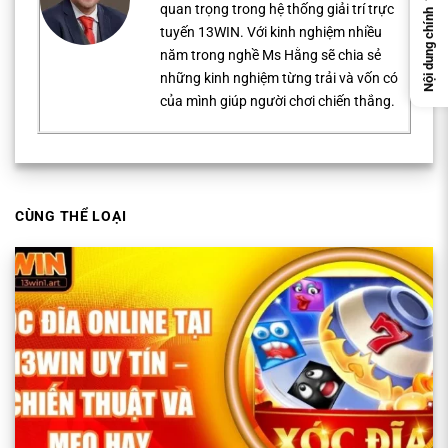
quan trọng trong hệ thống giải trí trực
Nội dung chính
tuyến 13WIN. Với kinh nghiệm nhiều
năm trong nghề Ms Hằng sẽ chia sẻ
những kinh nghiệm từng trải và vốn có
của mình giúp người chơi chiến thắng.
CÙNG THỂ LOẠI