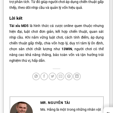
trợ phân tích. Từ đó giúp người chơi áp dụng chiến thuật gấp
thếp, theo dõi nhịp cầu và quản lý vốn hiệu quả.
Lời kết
Tài xỉu MD5
là hình thức cá cược online quen thuộc nhưng
hiện đại, luật chơi đơn giản, kết hợp chiến thuật, quan sát
nhịp cầu. Khi nắm vững luật chơi, cách tính điểm, áp dụng
chiến thuật gấp thếp, chia vốn hợp lý, duy trì tâm lý ổn định,
chọn sân chời chất lượng như
13WIN
, người chơi có thể
nâng cao khả năng thắng, bảo toàn vốn và tận hưởng trải
nghiệm thú vị, hấp dẫn.
MR. NGUYỄN TÀI
Ms. Hằng là một trong những nhân vật
←