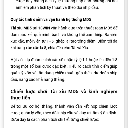
cược này mang đến tỷ lệ thưởng hấp dẫn nhưng đòi hỏi
anh em phân tích kỹ thuật và theo dõi nhịp cầu.
Quy tắc tính điểm và vận hành hệ thống MD5
Tài xỉu MD5
tại
13WIN
vận hành dựa trên thuật toán MD5 để
đảm bảo kết quả minh bạch và không thể can thiệp. Ba viên
xúc xắc, mỗi viên từ 1–6, ghép lại tạo tổng điểm. Điểm tối đa
khi tung xúc xắc là 8, chia đều cho Tài và Xỉu.
Hội viên dự đoán chính xác sẽ nhận tỷ lệ 1:1 hoặc lên đến 1:8
trong một số loại cược đặc biệt. Hiểu rõ cách tính điểm giúp
quản lý vốn và tận dụng chiến thuật gấp thếp, dự đoán nhịp
cầu, nâng cao khả năng thắng.
Chiến lược chơi Tài xỉu MD5 và kinh nghiệm
thực tiễn
Để tối ưu cơ hội thắng, thành viên cần kết hợp chiến lược
cược, quản lý vốn, theo dõi nhịp cầu và duy trì tâm lý ổn định.
Dưới đây là cách phân tích chi tiết từng chiến lược: