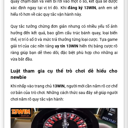
quay chậm dần và viên bi rơi vào một ô số, kết quả sẽ được
xác định ngay tại vị trí đó. Khi
đăng ký 13WIN
, anh em sẽ
hiểu rõ hơn về các quy tắc vận hành này.
Quy tắc tưởng chừng đơn giản nhưng có nhiều yếu tố ảnh
hưởng đến kết quả, bao gồm cấu trúc bánh quay, loại biến
thể, vị trí ô số 0 và mức trả thưởng từng loại cược. Tựa game
giải trí của các nền tảng
uy tín 13WIN
hiển thị bảng cược rõ
ràng giúp bạn dễ theo dõi, đặc biệt phù hợp cho những ai
vừa bắt đầu.
Luật tham gia cụ thể trò chơi dễ hiểu cho
newbie
Khi nhấp vào trang chủ
13WIN,
người mới cần nắm rõ cơ chế
cơ bản của trò chơi. Những cách thức sau đây sẽ giúp người
chơi nắm rõ quy tắc vận hành: