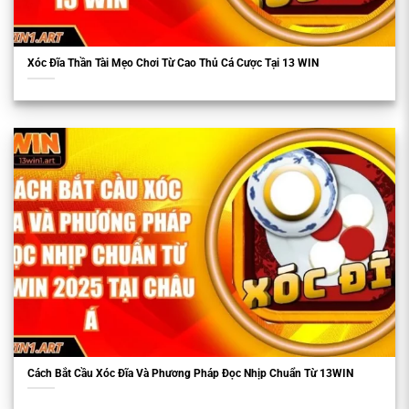
Xóc Đĩa Thần Tài Mẹo Chơi Từ Cao Thủ Cá Cược Tại 13 WIN
Cách Bắt Cầu Xóc Đĩa Và Phương Pháp Đọc Nhịp Chuẩn Từ 13WIN