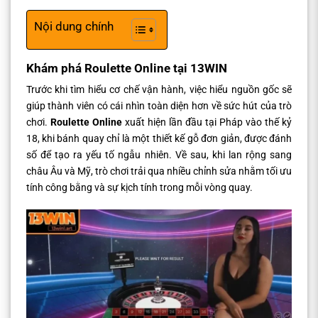
Nội dung chính
Khám phá Roulette Online tại 13WIN
Trước khi tìm hiểu cơ chế vận hành, việc hiểu nguồn gốc sẽ
giúp thành viên có cái nhìn toàn diện hơn về sức hút của trò
chơi.
Roulette Online
xuất hiện lần đầu tại Pháp vào thế kỷ
18, khi bánh quay chỉ là một thiết kế gỗ đơn giản, được đánh
số để tạo ra yếu tố ngẫu nhiên. Về sau, khi lan rộng sang
châu Âu và Mỹ, trò chơi trải qua nhiều chỉnh sửa nhằm tối ưu
tính công bằng và sự kịch tính trong mỗi vòng quay.