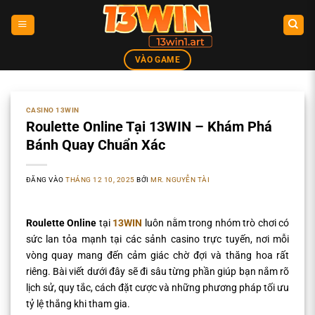
Bỏ
qua
nội
dung
VÀO GAME
CASINO 13WIN
Roulette Online Tại 13WIN – Khám Phá
Bánh Quay Chuẩn Xác
ĐĂNG VÀO
THÁNG 12 10, 2025
BỞI
MR. NGUYỄN TÀI
Roulette Online
tại
13WIN
luôn nằm trong nhóm trò chơi có
sức lan tỏa mạnh tại các sảnh casino trực tuyến, nơi mỗi
vòng quay mang đến cảm giác chờ đợi và thăng hoa rất
riêng. Bài viết dưới đây sẽ đi sâu từng phần giúp bạn nắm rõ
lịch sử, quy tắc, cách đặt cược và những phương pháp tối ưu
tỷ lệ thắng khi tham gia.