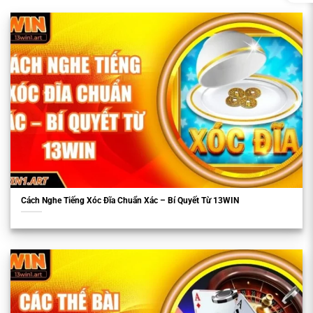
Cách Nghe Tiếng Xóc Đĩa Chuẩn Xác – Bí Quyết Từ 13WIN