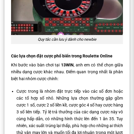
Quy tắc cần lưu ý dành cho newbie
Các lựa chọn đặt cược phổ biến trong Roulette Online
Khi bước vào bàn chơi tại
13WIN
, anh em có thể chọn giữa
nhiều dạng cược khác nhau. Điểm quan trọng nhất là phân
biệt hai nhóm cược chính:
Cược trong là nhóm đặt trực tiếp vào các số đơn hoặc
các tổ hợp số nhỏ. Những lựa chọn thường gặp gồm
cược 1 số, cược 2 số liền kề, cược góc 4 số hay cược hàng
3 số liên tiếp. Tỷ lệ trả thưởng của các dạng cược này vô
cùng hấp dẫn, có những hình thức lên đến 1 ăn 35. Tuy
nhiên, xác suất trúng lại thấp, phù hợp cho những ai thích
thử vận may lớn và muốn tối đa lợi nhuận trong một lượt