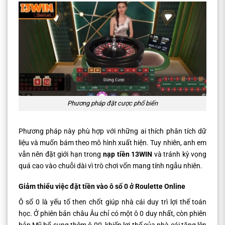
Phương pháp đặt cược phổ biến
Phương pháp này phù hợp với những ai thích phân tích dữ
liệu và muốn bám theo mô hình xuất hiện. Tuy nhiên, anh em
vẫn nên đặt giới hạn trong
nạp tiền 13WIN
và tránh kỳ vọng
quá cao vào chuỗi dài vì trò chơi vốn mang tính ngẫu nhiên.
Giảm thiểu việc đặt tiền vào ô số 0 ở Roulette Online
Ô số 0 là yếu tố then chốt giúp nhà cái duy trì lợi thế toán
học. Ở phiên bản châu Âu chỉ có một ô 0 duy nhất, còn phiên