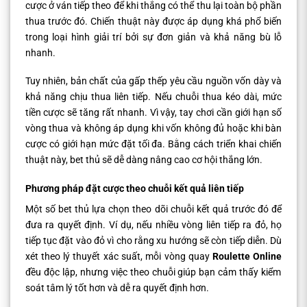
cược ở ván tiếp theo để khi thắng có thể thu lại toàn bộ phần
thua trước đó. Chiến thuật này được áp dụng khá phổ biến
trong
loại hình giải trí bởi sự đơn giản và khả năng bù lỗ
nhanh.
Tuy nhiên, bản chất của gấp thếp yêu cầu nguồn vốn dày và
khả năng chịu thua liên tiếp. Nếu chuỗi thua kéo dài, mức
tiền cược sẽ tăng rất nhanh. Vì vậy, tay chơi cần giới hạn số
vòng thua và không áp dụng khi vốn không đủ hoặc khi bàn
cược có giới hạn mức đặt tối đa. Bằng cách triển khai chiến
thuật này, bet thủ sẽ dễ dàng nâng cao cơ hội thắng lớn.
Phương pháp đặt cược theo chuỗi kết quả liên tiếp
Một số bet thủ lựa chọn theo dõi chuỗi kết quả trước đó để
đưa ra quyết định. Ví dụ, nếu nhiều vòng liên tiếp ra đỏ, họ
tiếp tục đặt vào đỏ vì cho rằng xu hướng sẽ còn tiếp diễn. Dù
xét theo lý thuyết xác suất, mỗi vòng quay
Roulette Online
đều độc lập, nhưng việc theo chuỗi giúp bạn cảm thấy kiểm
soát tâm lý tốt hơn và dễ ra quyết định hơn.