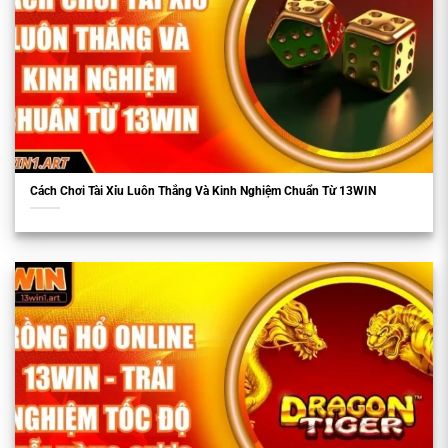
Cách Chơi Tài Xỉu Luôn Thắng Và Kinh Nghiệm Chuẩn Từ 13WIN