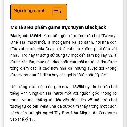
Nội dung chính
Mô tả siêu phẩm game trực tuyến Blackjack
Blackjack
13WIN
có nguồn gốc từ nhóm trò chơi “Twenty-
One” Hai mươi mốt, là một game bài so sánh, nơi nhà con
đấu với người chia Dealer/Nhà cái chứ không phải đấu với
nhau. Trò này thường sử dụng từ một đến tám bộ Tây 52 lá
được trộn lẫn, mục tiêu duy nhất của mỗi người là đạt được
tổng điểm các lá cao hơn nhà cái nhưng tuyệt đối không
được vượt quá 21 điểm hay còn gọi là “Bù” hoặc “Quắc”.
Nền tảng trực tiếp của game tại
13WIN uy tín
là trò chơi
tiếng Anh Vingt-Un Hai mươi mốt với nguồn gốc không rõ
ràng. Nhưng những tài liệu viết đầu tiên về một trò chơi
tương tự có tên Veintiuna đã được tìm thấy trong một cuốn
sách của tác giả người Tây Ban Nha Miguel de Cervantes
vào thế kỷ 17.