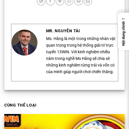
←
Nội dung chính
MR. NGUYỄN TÀI
Ms. Hằng là một trong những nhân vật
quan trọng trong hệ thống giải trí trực
tuyến 13WIN. Với kinh nghiệm nhiều
năm trong nghề Ms Hằng sẽ chia sẻ
những kinh nghiệm từng trải và vốn có
của mình giúp người chơi chiến thắng.
CÙNG THỂ LOẠI