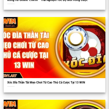
Xóc Đĩa Thần Tài Mẹo Chơi Từ Cao Thủ Cá Cược Tại 13 WIN