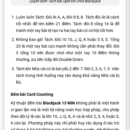
Quyết định Tách bài Split khi chơi Blackjack
Luôn luôn Tách: Đôi Át A, A, Đôi 8 8, 8. Tách đôi Át là cách
tốt nhất để tìm kiếm 21 điểm. Tách đôi 8 tổng 16 là để
tránh một tay bài tệ tạo ra hai tay bài có cơ hội tốt hơn.
Không bao giờ Tách: Đôi 10 10, J, Q, K hoặc 5 5, 5. Tổng
20 là một tay bài cực mạnh không cần phải thay đổi. Đôi
5 tổng 10 nên được chơi như một tay 10 điểm thông
thường, ưu tiên Gấp đôi Double Down.
Tách khi Nhà cái có lá bài yếu 2 đến 7: Đôi 2, 3, 6, 7, 9. Việc
tách trong tình huống này tận dụng khả năng Nhà cái bị
Bù.
Đếm bài Card Counting
Kỹ thuật đếm bài
Blackjack
13 WIN
không phải là một hành
vi gian lận mà là một kỹ năng toán học hợp pháp, cho phép
theo dõi tỷ lệ các lá lớn 10, J, Q, K, A và lá nhỏ 2, 3, 4, hoặc 5,
6 còn lại. Phương pháp này chỉ phát huy tác dụng ở các trò
sử dụng ít bộ bài không xáo bài thường xuyên. Hệ thống Hi-