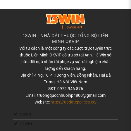
13WIN
- NHÀ CÁI THUỘC TỔNG BỘ LIÊN
MINH OKVIP
Với tư cách là một công ty các cược trực tuyến trực
thuộc Liên Minh OKVIP có trụ sở tại Anh. 13 Win sở
hữu đội ngũ nhân tài phục vụ sự trải nghiệm chất
lượng đến khách hàng.
Địa chỉ: 4 Ng.10 P. Hương Viên, Đồng Nhân, Hai Bà
Trưng, Hà Nội, Việt Nam
SĐT: 0972.946.876
Email:
truongquocnhuolhp4800@gmail.com
Website:
https://updatepolitics.cc/
13WIN
13 WIN