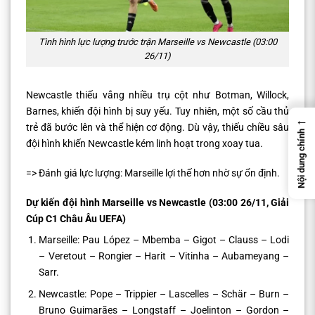
Tình hình lực lượng trước trận Marseille vs Newcastle (03:00
26/11)
Newcastle thiếu vắng nhiều trụ cột như Botman, Willock,
Barnes, khiến đội hình bị suy yếu. Tuy nhiên, một số cầu thủ
←
trẻ đã bước lên và thể hiện cơ động. Dù vậy, thiếu chiều sâu
Nội dung chính
đội hình khiến Newcastle kém linh hoạt trong xoay tua.
=> Đánh giá lực lượng: Marseille lợi thế hơn nhờ sự ổn định.
Dự kiến đội hình Marseille vs Newcastle (03:00 26/11, Giải
Cúp C1 Châu Âu UEFA)
Marseille: Pau López – Mbemba – Gigot – Clauss – Lodi
– Veretout – Rongier – Harit – Vitinha – Aubameyang –
Sarr.
Newcastle: Pope – Trippier – Lascelles – Schär – Burn –
Bruno Guimarães – Longstaff – Joelinton – Gordon –