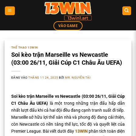
Bỏ
qua
nội
dung
VÀO GAME
THỂ THAO 13WIN
Soi kèo trận Marseille vs Newcastle
(03:00 26/11, Giải Cúp C1 Châu Âu UEFA)
ĐĂNG VÀO
THÁNG 11 24, 2025
BỞI
MR. NGUYỄN TÀI
Soi kèo trận Marseille vs Newcastle (03:00 26/11, Giải Cúp
C1 Châu Âu UEFA)
là một trong những trận đấu hấp dẫn
nhất lượt đấu khi cả hai đội đều đang cạnh tranh suất đi tiếp.
Marseille sở hữu lợi thế sân nhà và phong độ đang cải thiện,
còn Newcastle có nền tảng thể lực, tốc độ và quyết liệt của
Premier League. Bài viết dưới đây
13WIN
phân tích toàn diện