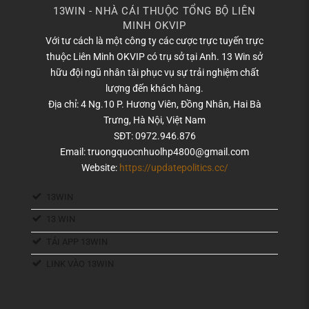
13WIN
- NHÀ CÁI THUỘC TỔNG BỘ LIÊN
MINH OKVIP
Với tư cách là một công ty các cược trực tuyến trực
thuộc Liên Minh OKVIP có trụ sở tại Anh. 13 Win sở
hữu đội ngũ nhân tài phục vụ sự trải nghiệm chất
lượng đến khách hàng.
Địa chỉ: 4 Ng.10 P. Hương Viên, Đồng Nhân, Hai Bà
Trưng, Hà Nội, Việt Nam
SĐT: 0972.946.876
Email:
truongquocnhuolhp4800@gmail.com
Website:
https://updatepolitics.cc/
13WIN
13 WIN
TẢI APP 13WIN
LINK VÀO 13WIN