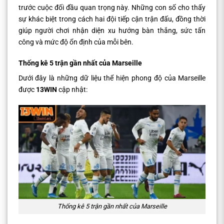
trước cuộc đối đầu quan trọng này. Những con số cho thấy
sự khác biệt trong cách hai đội tiếp cận trận đấu, đồng thời
giúp người chơi nhận diện xu hướng bàn thắng, sức tấn
công và mức độ ổn định của mỗi bên.
Thống kê 5 trận gần nhất của Marseille
Dưới đây là những dữ liệu thể hiện phong độ của Marseille
được
13WIN
cập nhật:
Thống kê 5 trận gần nhất của Marseille