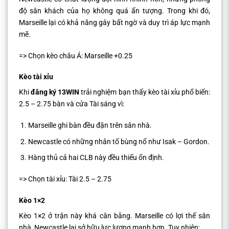
độ sân khách của họ không quá ấn tượng. Trong khi đó,
Marseille lại có khả năng gây bất ngờ và duy trì áp lực mạnh
mẽ.
=> Chọn kèo châu Á: Marseille +0.25
Kèo tài xỉu
Khi
đăng ký 13WIN
trải nghiệm bạn thấy kèo tài xỉu phổ biến:
2.5 – 2.75 bàn và cửa Tài sáng vì:
Marseille ghi bàn đều đặn trên sân nhà.
Newcastle có những nhân tố bùng nổ như Isak – Gordon.
Hàng thủ cả hai CLB này đều thiếu ổn định.
=> Chọn tài xỉu: Tài 2.5 – 2.75
Kèo 1×2
Kèo 1×2 ở trận này khá cân bằng. Marseille có lợi thế sân
nhà, Newcastle lại sở hữu lực lượng mạnh hơn. Tuy nhiên: