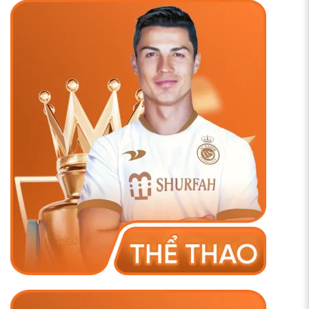
Báu
tài
13WIN
Nhà
–
Cái
Giải
Uy
Mã
Tín
Vòng
Quay
Và
Cơ
Hội
Thắng
Lớn