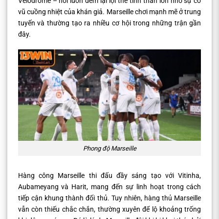
Velodrome – nơi luôn đem lại lợi thế tinh thần lớn nhờ sự cổ
vũ cuồng nhiệt của khán giả. Marseille chơi mạnh mẽ ở trung
tuyến và thường tạo ra nhiều cơ hội trong những trận gần
đây.
Phong độ Marseille
Hàng công Marseille thi đấu đầy sáng tạo với Vitinha,
Aubameyang và Harit, mang đến sự linh hoạt trong cách
tiếp cận khung thành đối thủ. Tuy nhiên, hàng thủ Marseille
vẫn còn thiếu chắc chắn, thường xuyên để lộ khoảng trống