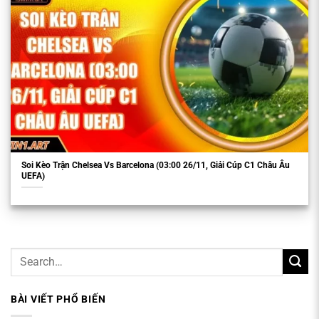
Soi Kèo Trận Chelsea Vs Barcelona (03:00 26/11, Giải Cúp C1 Châu Âu
UEFA)
BÀI VIẾT PHỔ BIẾN