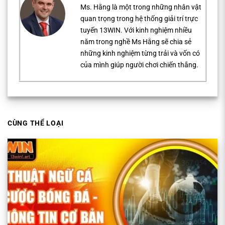
Ms. Hằng là một trong những nhân vật
quan trọng trong hệ thống giải trí trực
tuyến 13WIN. Với kinh nghiệm nhiều
năm trong nghề Ms Hằng sẽ chia sẻ
những kinh nghiệm từng trải và vốn có
của mình giúp người chơi chiến thắng.
CÙNG THỂ LOẠI