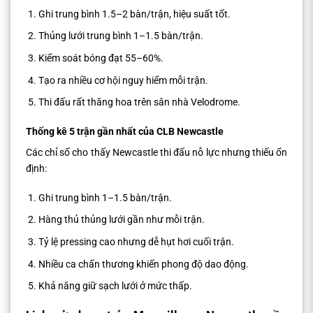
Ghi trung bình 1.5–2 bàn/trận, hiệu suất tốt.
Thủng lưới trung bình 1–1.5 bàn/trận.
Kiểm soát bóng đạt 55–60%.
Tạo ra nhiều cơ hội nguy hiểm mỗi trận.
Thi đấu rất thăng hoa trên sân nhà Velodrome.
Thống kê 5 trận gần nhất của CLB Newcastle
Các chỉ số cho thấy Newcastle thi đấu nỗ lực nhưng thiếu ổn
định:
Ghi trung bình 1–1.5 bàn/trận.
Hàng thủ thủng lưới gần như mỗi trận.
Tỷ lệ pressing cao nhưng dễ hụt hơi cuối trận.
Nhiều ca chấn thương khiến phong độ dao động.
Khả năng giữ sạch lưới ở mức thấp.