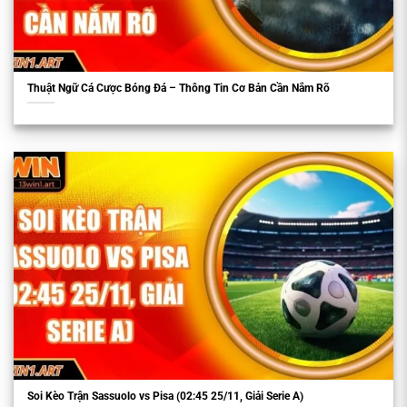
Thuật Ngữ Cá Cược Bóng Đá – Thông Tin Cơ Bản Cần Nắm Rõ
Soi Kèo Trận Sassuolo vs Pisa (02:45 25/11, Giải Serie A)