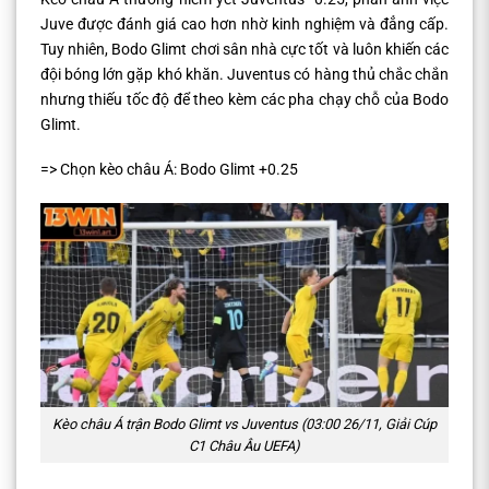
Juve được đánh giá cao hơn nhờ kinh nghiệm và đẳng cấp.
Tuy nhiên, Bodo Glimt chơi sân nhà cực tốt và luôn khiến các
đội bóng lớn gặp khó khăn. Juventus có hàng thủ chắc chắn
nhưng thiếu tốc độ để theo kèm các pha chạy chỗ của Bodo
Glimt.
=> Chọn kèo châu Á: Bodo Glimt +0.25
Kèo châu Á trận Bodo Glimt vs Juventus (03:00 26/11, Giải Cúp
C1 Châu Âu UEFA)