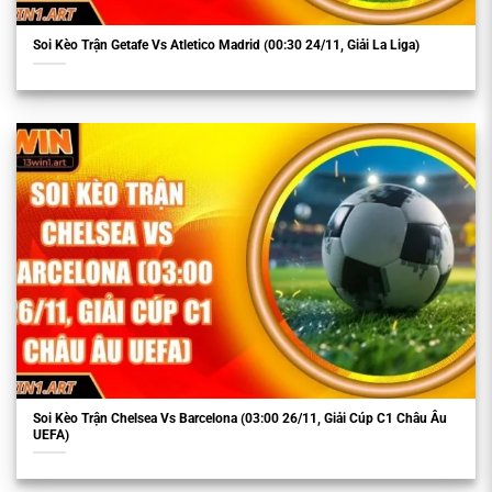
Soi Kèo Trận Getafe Vs Atletico Madrid (00:30 24/11, Giải La Liga)
Soi Kèo Trận Chelsea Vs Barcelona (03:00 26/11, Giải Cúp C1 Châu Âu
UEFA)