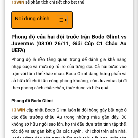
13WIN
sẽ phân tích chi tiết cho bet thủ!
Nội dung chính
Phong độ của hai đội trước trận Bodo Glimt vs
Juventus (03:00 26/11, Giải Cúp C1 Châu Âu
UEFA)
Phong độ là nền tảng quan trọng để đánh giá khả năng
nhập cuộc và mức độ rủi ro của từng đội. Cả hai bước vào
trận với tâm thế khác nhau: Bodo Glimt đang hưng phấn và
sở hữu lối chơi tấn công phóng khoáng, còn Juventus lại đi
theo phong cách chắc chắn, thực dụng và hiệu quả.
Phong độ Bodo Glimt
13 WIN
cập nhật Bodo Glimt luôn là đội bóng gây bất ngờ ở
các đấu trường châu Âu trong những mùa gần đây. Dù
không sở hữu ngôi sao lớn, họ thi đấu dựa trên tính tập thể,
tốc độ và sự gắn kết giữa các tuyến. Khi chơi trên sân nhà,