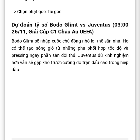
=> Chọn phạt góc: Tài góc
Dự đoán tỷ số Bodo Glimt vs Juventus (03:00
26/11, Giải Cúp C1 Châu Âu UEFA)
Bodo Glimt sẽ nhập cuộc chủ động nhờ lợi thế sân nhà. Họ
có thể tạo sóng gió từ những pha phối hợp tốc độ và
pressing ngay phần sân đối thủ. Juventus dù kinh nghiệm
hơn vẫn sẽ gặp khó trước cường độ trận đấu cao trong hiệp
đầu.