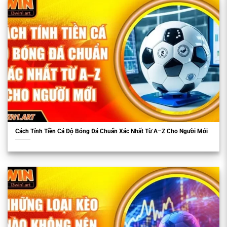
Cách Tính Tiền Cá Độ Bóng Đá Chuẩn Xác Nhất Từ A–Z Cho Người Mới