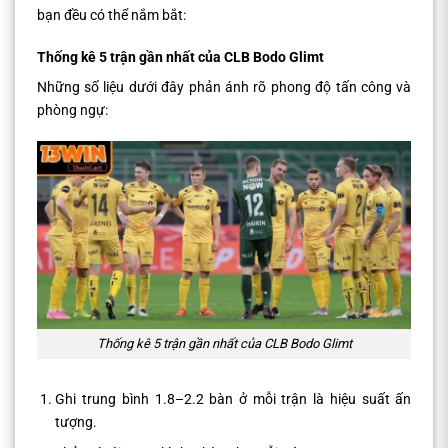
bạn đều có thể nắm bắt:
Thống kê 5 trận gần nhất của CLB Bodo Glimt
Những số liệu dưới đây phản ánh rõ phong độ tấn công và
phòng ngự:
Thống kê 5 trận gần nhất của CLB Bodo Glimt
Ghi trung bình 1.8–2.2 bàn ở mỗi trận là hiệu suất ấn
tượng.