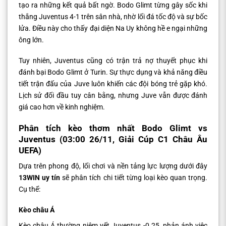
tạo ra những kết quả bất ngờ. Bodo Glimt từng gây sốc khi
thắng Juventus 4-1 trên sân nhà, nhờ lối đá tốc độ và sự bốc
lửa. Điều này cho thấy đại diện Na Uy không hề e ngại những
ông lớn.
Tuy nhiên, Juventus cũng có trận trả nợ thuyết phục khi
đánh bại Bodo Glimt ở Turin. Sự thực dụng và khả năng điều
tiết trận đấu của Juve luôn khiến các đội bóng trẻ gặp khó.
Lịch sử đối đầu tuy cân bằng, nhưng Juve vẫn được đánh
giá cao hơn về kinh nghiệm.
Phân tích kèo thơm nhất Bodo Glimt vs
Juventus (03:00 26/11, Giải Cúp C1 Châu Âu
UEFA)
Dựa trên phong độ, lối chơi và nền tảng lực lượng dưới đây
13WIN uy tín
sẽ phân tích chi tiết từng loại kèo quan trọng.
Cụ thể:
Kèo châu Á
Kèo châu Á thường niêm yết Juventus -0.25, phản ánh việc