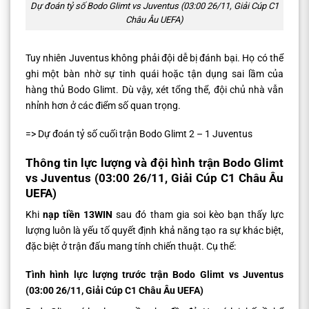
Dự đoán tỷ số Bodo Glimt vs Juventus (03:00 26/11, Giải Cúp C1
Châu Âu UEFA)
Tuy nhiên Juventus không phải đội dễ bị đánh bại. Họ có thể
ghi một bàn nhờ sự tinh quái hoặc tận dụng sai lầm của
hàng thủ Bodo Glimt. Dù vậy, xét tổng thể, đội chủ nhà vẫn
nhỉnh hơn ở các điểm số quan trọng.
=> Dự đoán tỷ số cuối trận Bodo Glimt 2 – 1 Juventus
Thông tin lực lượng và đội hình trận Bodo Glimt
vs Juventus (03:00 26/11, Giải Cúp C1 Châu Âu
UEFA)
Khi
nạp tiền 13WIN
sau đó tham gia soi kèo bạn thấy lực
lượng luôn là yếu tố quyết định khả năng tạo ra sự khác biệt,
đặc biệt ở trận đấu mang tính chiến thuật. Cụ thể:
Tình hình lực lượng trước trận Bodo Glimt vs Juventus
(03:00 26/11, Giải Cúp C1 Châu Âu UEFA)