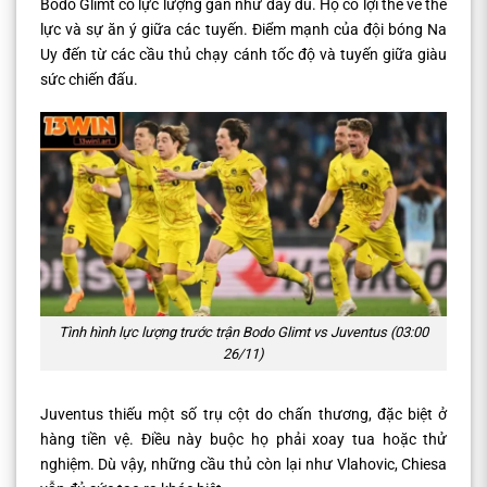
Bodo Glimt có lực lượng gần như đầy đủ. Họ có lợi thế về thể
lực và sự ăn ý giữa các tuyến. Điểm mạnh của đội bóng Na
Uy đến từ các cầu thủ chạy cánh tốc độ và tuyến giữa giàu
sức chiến đấu.
Tình hình lực lượng trước trận Bodo Glimt vs Juventus (03:00
26/11)
Juventus thiếu một số trụ cột do chấn thương, đặc biệt ở
hàng tiền vệ. Điều này buộc họ phải xoay tua hoặc thử
nghiệm. Dù vậy, những cầu thủ còn lại như Vlahovic, Chiesa