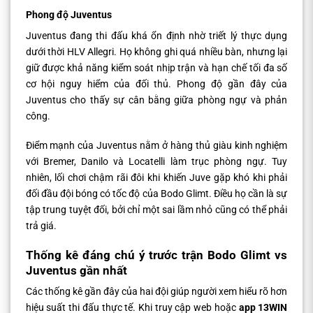
Phong độ Juventus
Juventus đang thi đấu khá ổn định nhờ triết lý thực dụng
dưới thời HLV Allegri. Họ không ghi quá nhiều bàn, nhưng lại
giữ được khả năng kiểm soát nhịp trận và hạn chế tối đa số
cơ hội nguy hiểm của đối thủ. Phong độ gần đây của
Juventus cho thấy sự cân bằng giữa phòng ngự và phản
công.
Điểm mạnh của Juventus nằm ở hàng thủ giàu kinh nghiệm
với Bremer, Danilo và Locatelli làm trục phòng ngự. Tuy
nhiên, lối chơi chậm rãi đôi khi khiến Juve gặp khó khi phải
đối đầu đội bóng có tốc độ của Bodo Glimt. Điều họ cần là sự
tập trung tuyệt đối, bởi chỉ một sai lầm nhỏ cũng có thể phải
trả giá.
Thống kê đáng chú ý trước trận Bodo Glimt vs
Juventus gần nhất
Các thống kê gần đây của hai đội giúp người xem hiểu rõ hơn
hiệu suất thi đấu thực tế. Khi truy cập web hoặc
app 13WIN