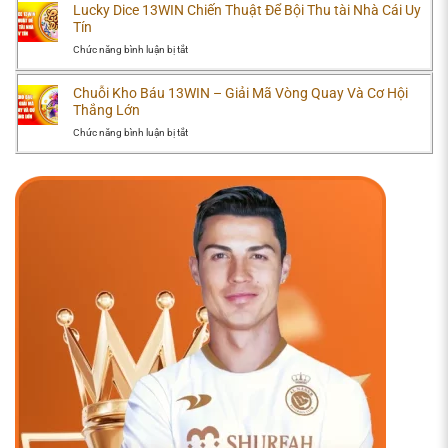
Lucky Dice 13WIN Chiến Thuật Để Bội Thu tài Nhà Cái Uy
Người
Chơi
Bài
Mới
Tín
Kết
Baccarat
Hợp
Phổ
ở
Chức năng bình luận bị tắt
Văn
Biến
Lucky
Hóa
Tại
Dice
Chuỗi Kho Báu 13WIN – Giải Mã Vòng Quay Và Cơ Hội
Và
13WIN
13WIN
Phong
Thắng Lớn
Và
Chiến
Thủy
Mẹo
Thuật
ở
Chức năng bình luận bị tắt
Chơi
Để
Chuỗi
Hiệu
Bội
Kho
Quả
Thu
Báu
tài
13WIN
Nhà
–
Cái
Giải
Uy
Mã
Tín
Vòng
Quay
Và
Cơ
Hội
Thắng
Lớn