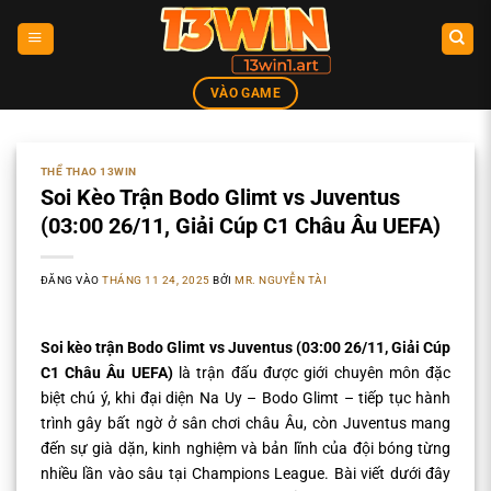
Bỏ
qua
nội
dung
VÀO GAME
THỂ THAO 13WIN
Soi Kèo Trận Bodo Glimt vs Juventus
(03:00 26/11, Giải Cúp C1 Châu Âu UEFA)
ĐĂNG VÀO
THÁNG 11 24, 2025
BỞI
MR. NGUYỄN TÀI
Soi kèo trận Bodo Glimt vs Juventus (03:00 26/11, Giải Cúp
C1 Châu Âu UEFA)
là trận đấu được giới chuyên môn đặc
biệt chú ý, khi đại diện Na Uy – Bodo Glimt – tiếp tục hành
trình gây bất ngờ ở sân chơi châu Âu, còn Juventus mang
đến sự già dặn, kinh nghiệm và bản lĩnh của đội bóng từng
nhiều lần vào sâu tại Champions League. Bài viết dưới đây