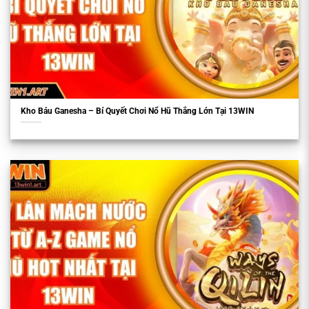
Kho Báu Ganesha – Bí Quyết Chơi Nổ Hũ Thắng Lớn Tại 13WIN