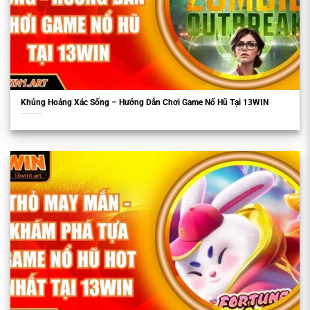
Khủng Hoảng Xác Sống – Hướng Dẫn Chơi Game Nổ Hũ Tại 13WIN