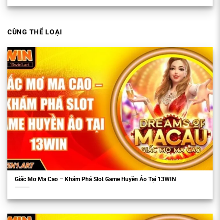
CÙNG THỂ LOẠI
Giấc Mơ Ma Cao – Khám Phá Slot Game Huyền Ảo Tại 13WIN