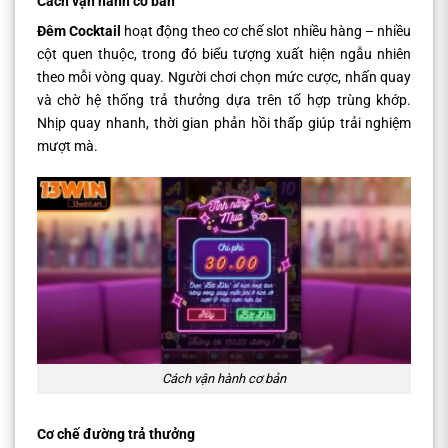
Cách vận hành cơ bản
Đêm Cocktail
hoạt động theo cơ chế slot nhiều hàng – nhiều
cột quen thuộc, trong đó biểu tượng xuất hiện ngẫu nhiên
theo mỗi vòng quay. Người chơi chọn mức cược, nhấn quay
và chờ hệ thống trả thưởng dựa trên tổ hợp trùng khớp.
Nhịp quay nhanh, thời gian phản hồi thấp giúp trải nghiệm
mượt mà.
Cách vận hành cơ bản
Cơ chế đường trả thưởng