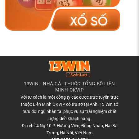
13WIN
- NHÀ CÁI THUỘC TỔNG BỘ LIÊN
MINH OKVIP
Với tư cách là một công ty các cược trực tuyến trực
thuộc Liên Minh OKVIP có trụ sở tại Anh. 13 Win sở
hữu đội ngũ nhân tài phục vụ sự trải nghiệm chất
lượng đến khách hàng.
Địa chỉ: 4 Ng.10 P. Hương Viên, Đồng Nhân, Hai Bà
Trưng, Hà Nội, Việt Nam