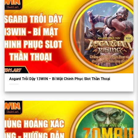
Asgard Trỗi Dậy 13WIN – Bí Mật Chinh Phục Slot Thần Thoại