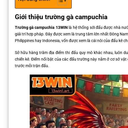
Giới thiệu trường gà campuchia
Trường gà campuchia 13WIN
là hệ thống sới đấu được nhà nướ
giải trí hợp pháp. Đây được xem là trung tâm lớn nhất Đông Nam
Philippines hay Indonesia, vốn được xem là cái nôi của đấu kê ch
Sở hữu hàng trăm địa điểm thi đấu quy mô khác nhau, luôn du
chiến kê. Điểm nổi bật của các đấu trường này nằm ở cơ sở vật 
trước mỗi trận đấu.