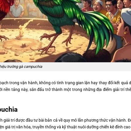
thiệu trường gà campuchia
bạch trong vận hành, không có tình trạng gian lận hay thay đổi kết quả 
i nền tảng này, sân đấu trở thành một trong những địa điểm giải trí th
puchia
h giải trí được đầu tư bài bản cả về quy mô lẫn phương thức vận hành. 
ện giá trị văn hóa, truyền thống và kỹ thuật nuôi dưỡng chiến kê đỉnh cao 