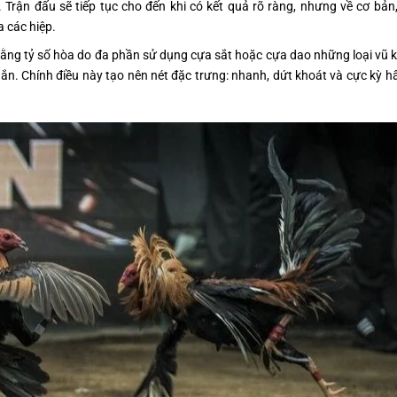
 Trận đấu sẽ tiếp tục cho đến khi có kết quả rõ ràng, nhưng về cơ bản
a các hiệp.
c bằng tỷ số hòa do đa phần sử dụng cựa sắt hoặc cựa dao những loại vũ 
gắn. Chính điều này tạo nên nét đặc trưng: nhanh, dứt khoát và cực kỳ h