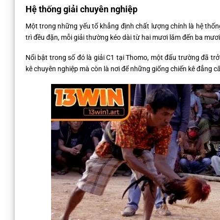
Hệ thống giải chuyên nghiệp
Một trong những yếu tố khẳng định chất lượng chính là hệ thốn
trì đều đặn, mỗi giải thường kéo dài từ hai mươi lăm đến ba mươ
Nổi bật trong số đó là giải C1 tại Thomo, một đấu trường đã trở
kê chuyên nghiệp mà còn là nơi để những giống chiến kê đẳng cấ