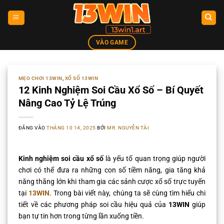
Bỏ
qua
nội
dung
VÀO GAME
MẸO CHƠI 13WIN
,
XỔ SỐ 13WIN
12 Kinh Nghiệm Soi Cầu Xổ Số – Bí Quyết
Nâng Cao Tỷ Lệ Trúng
ĐĂNG VÀO
THÁNG 10 14, 2025
BỞI
MR. NGUYỄN TÀI
Kinh nghiệm soi cầu xổ số
là yếu tố quan trọng giúp người
chơi có thể đưa ra những con số tiềm năng, gia tăng khả
năng thắng lớn khi tham gia các sảnh cược xổ số trực tuyến
tại
13WIN
. Trong bài viết này, chúng ta sẽ cùng tìm hiểu chi
tiết về các phương pháp soi cầu hiệu quả của
13WIN
giúp
bạn tự tin hơn trong từng lần xuống tiền.