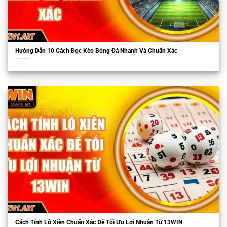
Hướng Dẫn 10 Cách Đọc Kèo Bóng Đá Nhanh Và Chuẩn Xác
Cách Tính Lô Xiên Chuẩn Xác Để Tối Ưu Lợi Nhuận Từ 13WIN