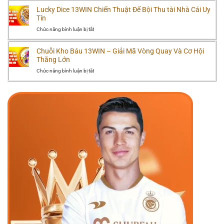
Cho
Trò
Thế
Lucky Dice 13WIN Chiến Thuật Để Bội Thu tài Nhà Cái Uy
Người
Chơi
Bài
Mới
Tín
Kết
Baccarat
Hợp
Phổ
ở
Chức năng bình luận bị tắt
Văn
Biến
Lucky
Hóa
Tại
Dice
Chuỗi Kho Báu 13WIN – Giải Mã Vòng Quay Và Cơ Hội
Và
13WIN
13WIN
Phong
Thắng Lớn
Và
Chiến
Thủy
Mẹo
Thuật
ở
Chức năng bình luận bị tắt
Chơi
Để
Chuỗi
Hiệu
Bội
Kho
Quả
Thu
Báu
tài
13WIN
Nhà
–
Cái
Giải
Uy
Mã
Tín
Vòng
Quay
Và
Cơ
Hội
Thắng
Lớn