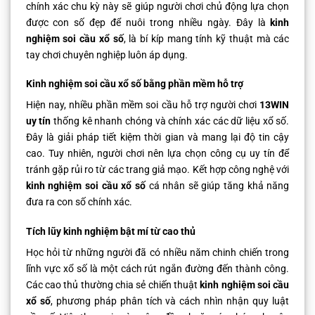
chính xác chu kỳ này sẽ giúp người chơi chủ động lựa chọn
được con số đẹp để nuôi trong nhiều ngày. Đây là
kinh
nghiệm soi cầu xổ số
, là bí kíp mang tính kỹ thuật mà các
tay chơi chuyên nghiệp luôn áp dụng.
Kinh nghiệm soi cầu xổ số bằng phần mềm hỗ trợ
Hiện nay, nhiều phần mềm soi cầu hỗ trợ người chơi
13WIN
uy tín
thống kê nhanh chóng và chính xác các dữ liệu xổ số.
Đây là giải pháp tiết kiệm thời gian và mang lại độ tin cậy
cao. Tuy nhiên, người chơi nên lựa chọn công cụ uy tín để
tránh gặp rủi ro từ các trang giả mạo. Kết hợp công nghệ với
kinh nghiệm soi cầu xổ số
cá nhân sẽ giúp tăng khả năng
đưa ra con số chính xác.
Tích lũy kinh nghiệm bật mí từ cao thủ
Học hỏi từ những người đã có nhiều năm chinh chiến trong
lĩnh vực xổ số là một cách rút ngắn đường đến thành công.
Các cao thủ thường chia sẻ chiến thuật
kinh nghiệm soi cầu
xổ số
, phương pháp phân tích và cách nhìn nhận quy luật