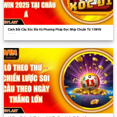
Cách Bắt Cầu Xóc Đĩa Và Phương Pháp Đọc Nhịp Chuẩn Từ 13WIN