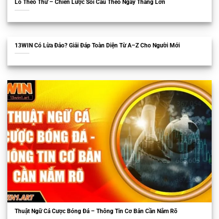
Lô Theo Thứ – Chiến Lược Soi Cầu Theo Ngày Thắng Lớn
13WIN Có Lừa Đảo? Giải Đáp Toàn Diện Từ A–Z Cho Người Mới
Thuật Ngữ Cá Cược Bóng Đá – Thông Tin Cơ Bản Cần Nắm Rõ