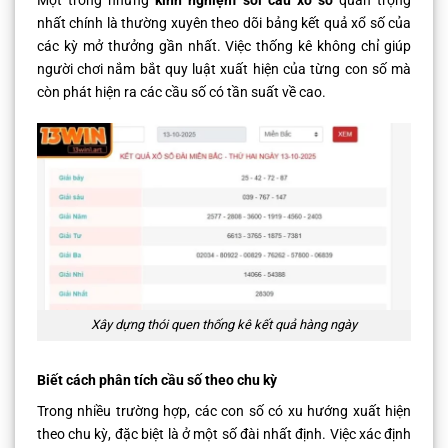
Một trong những
kinh nghiệm soi cầu xổ số
quan trọng
nhất chính là thường xuyên theo dõi bảng kết quả xổ số của
các kỳ mở thưởng gần nhất. Việc thống kê không chỉ giúp
người chơi nắm bắt quy luật xuất hiện của từng con số mà
còn phát hiện ra các cầu số có tần suất về cao.
Xây dựng thói quen thống kê kết quả hàng ngày
Biết cách phân tích cầu số theo chu kỳ
Trong nhiều trường hợp, các con số có xu hướng xuất hiện
theo chu kỳ, đặc biệt là ở một số đài nhất định. Việc xác định