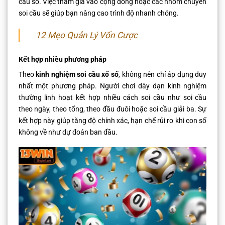
cầu số. Việc tham gia vào cộng đồng hoặc các nhóm chuyên
soi cầu sẽ giúp bạn nâng cao trình độ nhanh chóng.
12 Mẹo Quản Lý Vốn Cược
Kết hợp nhiều phương pháp
Theo
kinh nghiệm soi cầu xổ số
, không nên chỉ áp dụng duy
nhất một phương pháp. Người chơi dày dạn kinh nghiệm
thường linh hoạt kết hợp nhiều cách soi cầu như soi cầu
theo ngày, theo tổng, theo đầu đuôi hoặc soi cầu giải ba. Sự
kết hợp này giúp tăng độ chính xác, hạn chế rủi ro khi con số
không về như dự đoán ban đầu.