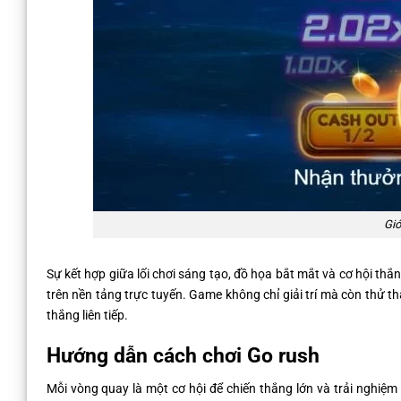
Giớ
Sự kết hợp giữa lối chơi sáng tạo, đồ họa bắt mắt và cơ hội thắ
trên nền tảng trực tuyến. Game không chỉ giải trí mà còn thử t
thắng liên tiếp.
Hướng dẫn cách chơi Go rush
Mỗi vòng quay là một cơ hội để chiến thắng lớn và trải nghiệm c