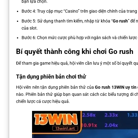
bạn lựa chọn.
Bước 4: Truy cập mục “Casino” trên giao diện chính của tran
Bước 5: Sử dụng thanh tìm kiếm, nhập từ khóa “
Go rush
” để 
của slot.
Bước 6: Chọn mức cược phù hợp với ngân sách và chiến lược 
Bí quyết thành công khi chơi Go rush
Để tham gia game hiệu quả, hội viên cần lưu ý một số bí quyết q
Tận dụng phiên bản chơi thử
Hội viên nên tận dụng phiên bản thử của
Go rush
13WIN uy tín
nào. Phiên bản thử giúp bạn quan sát cách các biểu tượng di ch
chiến lược cá cược hiệu quả.