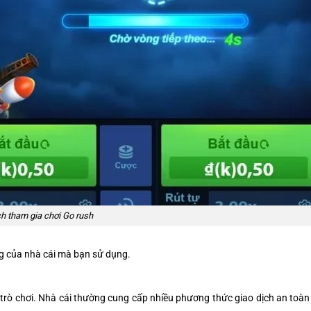
h tham gia chơi Go rush
g của nhà cái mà bạn sử dụng.
trò chơi. Nhà cái thường cung cấp nhiều phương thức giao dịch an toàn t