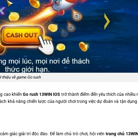
i thiệu về game Go rush
ng cao khiến
Go rush
13WIN IOS
trở thành điểm đến yêu thích của nhiều 
hách khả năng chiến lược của người chơi trong việc dự đoán và tận dụng
ảm giác giải trí độc đáo. Để làm chủ trò chơi, hội viên
trang chủ 13WI