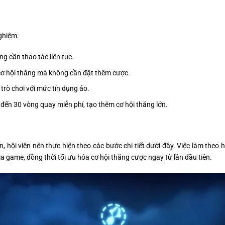
ghiệm:
g cần thao tác liên tục.
cơ hội thắng mà không cần đặt thêm cược.
 trò chơi với mức tín dụng ảo.
0 đến 30 vòng quay miễn phí, tạo thêm cơ hội thắng lớn.
, hội viên nên thực hiện theo các bước chi tiết dưới đây. Việc làm theo
a game, đồng thời tối ưu hóa cơ hội thắng cược ngay từ lần đầu tiên.