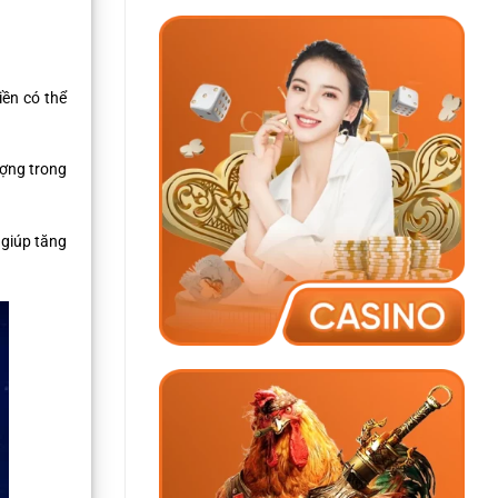
iền có thể
ượng trong
 giúp tăng