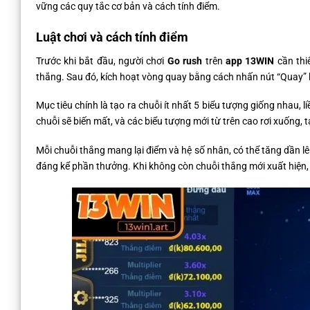
vững các quy tắc cơ bản và cách tính điểm.
Luật chơi và cách tính điểm
Trước khi bắt đầu, người chơi
Go rush
trên
app 13WIN
cần thi
thắng. Sau đó, kích hoạt vòng quay bằng cách nhấn nút “Quay”
Mục tiêu chính là tạo ra chuỗi ít nhất 5 biểu tượng giống nhau, 
chuỗi sẽ biến mất, và các biểu tượng mới từ trên cao rơi xuống, t
Mỗi chuỗi thắng mang lại điểm và hệ số nhân, có thể tăng dần lên
đáng kể phần thưởng. Khi không còn chuỗi thắng mới xuất hiện, 