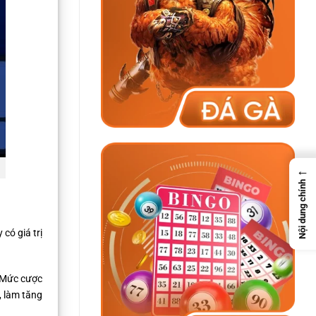
←
Nội dung chính
có giá trị
. Mức cược
, làm tăng