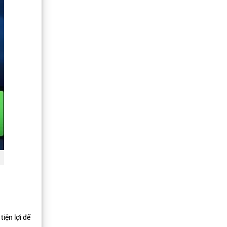
iện lợi để