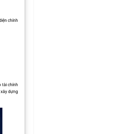
diện chính
 tài chính
ó xây dựng