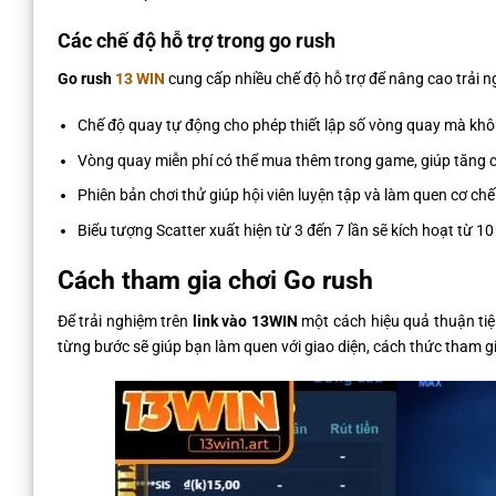
Các chế độ hỗ trợ trong go rush
Go rush
13 WIN
cung cấp nhiều chế độ hỗ trợ để nâng cao trải n
Chế độ quay tự động cho phép thiết lập số vòng quay mà khôn
Vòng quay miễn phí có thể mua thêm trong game, giúp tăng 
Phiên bản chơi thử giúp hội viên luyện tập và làm quen cơ chế
Biểu tượng Scatter xuất hiện từ 3 đến 7 lần sẽ kích hoạt từ 1
Cách tham gia chơi Go rush
Để trải nghiệm trên
link vào 13WIN
một cách hiệu quả thuận tiện
từng bước sẽ giúp bạn làm quen với giao diện, cách thức tham gi