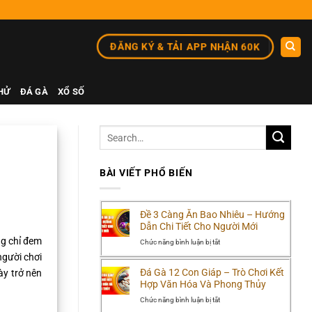
ĐĂNG KÝ & TẢI APP NHẬN 60K
HỬ
ĐÁ GÀ
XỔ SỐ
BÀI VIẾT PHỔ BIẾN
Đề 3 Càng Ăn Bao Nhiêu – Hướng
Dẫn Chi Tiết Cho Người Mới
ng chỉ đem
ở
Chức năng bình luận bị tắt
Đề
người chơi
3
Đá Gà 12 Con Giáp – Trò Chơi Kết
ày trở nên
Càng
Hợp Văn Hóa Và Phong Thủy
Ăn
Bao
ở
Chức năng bình luận bị tắt
Nhiêu
Đá