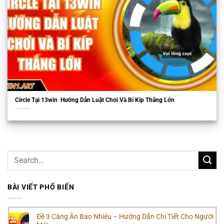
Circle Tại 13win Hướng Dẫn Luật Chơi Và Bí Kíp Thắng Lớn
BÀI VIẾT PHỔ BIẾN
Đề 3 Càng Ăn Bao Nhiêu – Hướng Dẫn Chi Tiết Cho Người