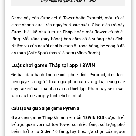
Giới thiệu về game Tháp 13 WIN
Game này còn được gọi là Tower hoặc Pyramid, một trò cá
cược nhanh dựa trên nguyên lý xác suất. Giao diện trò này
được thiết kế như kim tự
Tháp
hoặc một Tower có nhiều
tầng. Mỗi tầng (hay hàng) bao gồm số ô vuông nhất định.
Nhiệm vụ của người chơi là chọn ô trong hàng, hy vọng ô đó
an toàn (Safe Spot) thay vì ô bom (Mine/Bomb).
Luật chơi game Tháp tại app 13WIN
Để bắt đầu hành trình chinh phục đỉnh Pyramid, điều kiện
tiên quyết là người tham gia phải nắm vững luật cùng các
quy tắc cơ bản mà nhà cái đã thiết lập. Phần này sẽ đi sâu
vào cấu trúc với quy trình chi tiết nhất.
Cấu tạo và giao diện game Pyramid
Giao diện game
Tháp
khi anh em
tải 13WIN IOS
được thiết
kế trực quan với một tòa Tower có nhiều tầng, số lượng phổ
biến nhất là từ 5 đến 10 tầng, tùy theo lựa chọn của người