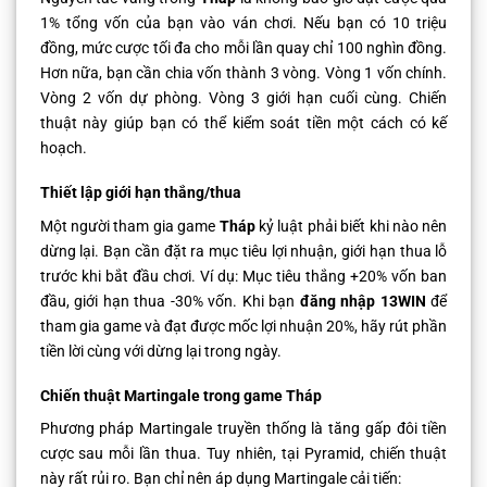
1% tổng vốn của bạn vào ván chơi. Nếu bạn có 10 triệu
đồng, mức cược tối đa cho mỗi lần quay chỉ 100 nghìn đồng.
Hơn nữa, bạn cần chia vốn thành 3 vòng. Vòng 1 vốn chính.
Vòng 2 vốn dự phòng. Vòng 3 giới hạn cuối cùng. Chiến
thuật này giúp bạn có thể kiểm soát tiền một cách có kế
hoạch.
Thiết lập giới hạn thắng/thua
Một người tham gia game
Tháp
kỷ luật phải biết khi nào nên
dừng lại. Bạn cần đặt ra mục tiêu lợi nhuận, giới hạn thua lỗ
trước khi bắt đầu chơi. Ví dụ: Mục tiêu thắng +20% vốn ban
đầu, giới hạn thua -30% vốn. Khi bạn
đăng nhập 13WIN
để
tham gia game và đạt được mốc lợi nhuận 20%, hãy rút phần
tiền lời cùng với dừng lại trong ngày.
Chiến thuật Martingale trong game
Tháp
Phương pháp Martingale truyền thống là tăng gấp đôi tiền
cược sau mỗi lần thua. Tuy nhiên, tại Pyramid, chiến thuật
này rất rủi ro. Bạn chỉ nên áp dụng Martingale cải tiến: