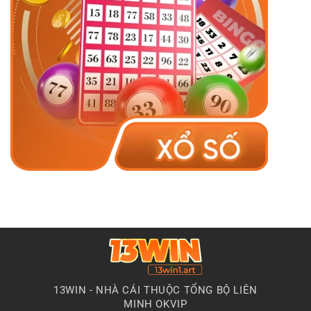
13WIN
- NHÀ CÁI THUỘC TỔNG BỘ LIÊN
MINH OKVIP