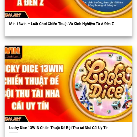
Min 13win – Luật Chơi Chiến Thuật Và Kinh Nghiệm Từ A Đến Z
Lucky Dice 13WIN Chiến Thuật Để Bội Thu tài Nhà Cái Uy Tín