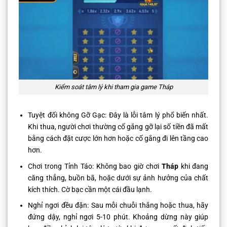
Kiểm soát tâm lý khi tham gia game Tháp
Tuyệt đối không Gỡ Gạc: Đây là lỗi tâm lý phổ biến nhất.
Khi thua, người chơi thường cố gắng gỡ lại số tiền đã mất
bằng cách đặt cược lớn hơn hoặc cố gắng đi lên tầng cao
hơn.
Chơi trong Tỉnh Táo: Không bao giờ chơi
Tháp
khi đang
căng thẳng, buồn bã, hoặc dưới sự ảnh hưởng của chất
kích thích. Cờ bạc cần một cái đầu lạnh.
Nghỉ ngơi đều đặn: Sau mỗi chuỗi thắng hoặc thua, hãy
đứng dậy, nghỉ ngơi 5-10 phút. Khoảng dừng này giúp