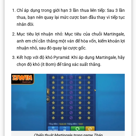
Chỉ áp dụng trong giới hạn 3 lần thua liên tiếp: Sau 3 lần
thua, bạn nên quay lại mức cược ban đầu thay vì tiếp tục
nhân đôi.
Mục tiêu lợi nhuận nhỏ: Mục tiêu của chuỗi Martingale,
anh em chỉ cần thắng một ván để hòa vốn, kiếm khoản lợi
nhuận nhỏ, sau đó quay lại cược gốc.
Kết hợp với độ khó Pyramid: Khi áp dụng Martingale, hãy
chọn độ khó (ít Bom) để tăng xác suất thắng.
Chiến thuật Martingale trong game Tháp