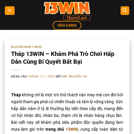
Bỏ
qua
nội
dung
VÀO GAME
BLOCKCHAIN 13WIN
Tháp 13WIN – Khám Phá Trò Chơi Hấp
Dẫn Cùng Bí Quyết Bất Bại
ĐĂNG VÀO
THÁNG 12 1, 2025
BỞI
MR. NGUYỄN TÀI
Tháp
không chỉ là một trò thử thách vận may mà còn đòi hỏi
người tham gia phải có chiến thuật và tâm lý vững vàng. Sức
hấp dẫn nằm ở tỷ lệ thưởng lũy tiến theo cấp độ, mang đến
cơ hội nhân đôi, nhân ba, thậm chí là nhân hàng chục lần.
Bài viết này sẽ khám phá siêu phẩm độc quyền đang làm
mưa làm gió trên
trang chủ
13WIN
, cung cấp toàn diện từ