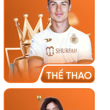
Uy
Mã
Tín
Vòng
Quay
Và
Cơ
Hội
Thắng
Lớn