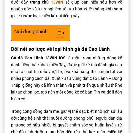
dưới đây
trang chủ
13WIN
sẽ giúp bạn hiểu sâu hơn về
nguồn gốc và kinh nghiệm tối ưu hóa tỷ lệ thắng khi tham
gia cá cược loại chiến kê nổi tiếng này.
Nội dung chính
Đôi nét sơ lược về loại hình gà đá Cao Lãnh
Gà đá Cao Lãnh
13WIN IOS
là một trong những dòng kê
danh tiếng bậc nhất miền Tây, được giới kê thủ đánh giá cao
nhờ tố chất thi đấu vượt trội và khả năng thích nghi tốt với
nhiều phong cách đá. Xuất xứ từ vùng đất Cao Lãnh – Đồng
Tháp, giống này đã hình thành và phát triển qua nhiều thế hệ
lai tạo chọn lọc, tạo nên một dòng kê có bản lĩnh và độ lì đòn
hiếm có.
Trong cộng đồng đam mê, giữ vị thế đặc biệt nhờ lịch sử lâu
đời cùng hệ sinh thái nuôi dưỡng phong phú. Người dân địa
phương sở hữu nhiều bí quyết chăm sóc và huấn luyện, từ
chế độ dinh dưỡng, om bóp đến rèn thể lực, giúp chiến kê