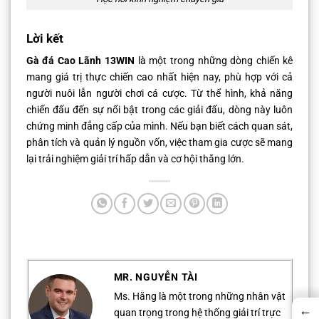
Lời kết
Gà đá Cao Lãnh 13WIN
là một trong những dòng chiến kê
mang giá trị thực chiến cao nhất hiện nay, phù hợp với cả
người nuôi lẫn người chơi cá cược. Từ thể hình, khả năng
chiến đấu đến sự nổi bật trong các giải đấu, dòng này luôn
chứng minh đẳng cấp của mình. Nếu bạn biết cách quan sát,
phân tích và quản lý nguồn vốn, việc tham gia cược sẽ mang
lại trải nghiệm giải trí hấp dẫn và cơ hội thắng lớn.
MR. NGUYỄN TÀI
Ms. Hằng là một trong những nhân vật
←
quan trọng trong hệ thống giải trí trực