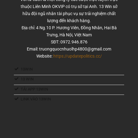
thuộc Liên Minh OKVIP có trụ sở tại Anh. 13 Win sở
hữu đội ngũ nhân tài phục vụ sự trải nghiệm chất
lượng đến khách hàng.
Địa chỉ: 4 Ng.10 P. Hương Viên, Đồng Nhân, Hai Bà
Trưng, Hà Nội, Việt Nam
SĐT: 0972.946.876
Email:
truongquocnhuolhp4800@gmail.com
Website:
https://updatepolitics.cc/
13WIN
13 WIN
TẢI APP 13WIN
LINK VÀO 13WIN