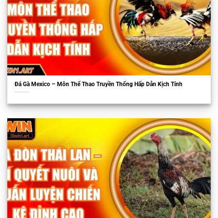
Đá Gà Mexico – Môn Thể Thao Truyền Thống Hấp Dẫn Kịch Tính