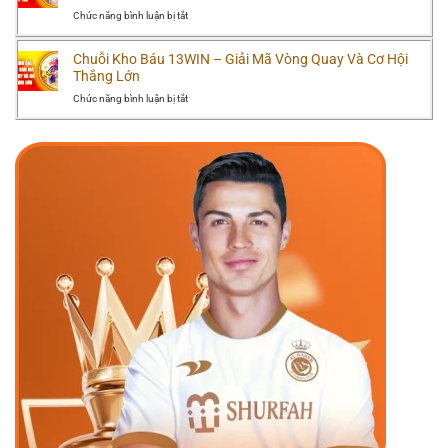
Hợp
Phổ
ở
Chức năng bình luận bị tắt
Văn
Biến
Lucky
Hóa
Tại
Dice
Chuỗi Kho Báu 13WIN – Giải Mã Vòng Quay Và Cơ Hội
Và
13WIN
13WIN
Phong
Thắng Lớn
Và
Chiến
Thủy
Mẹo
Thuật
ở
Chức năng bình luận bị tắt
Chơi
Để
Chuỗi
Hiệu
Bội
Kho
Quả
Thu
Báu
tài
13WIN
Nhà
–
Cái
Giải
Uy
Mã
Tín
Vòng
Quay
Và
Cơ
Hội
Thắng
Lớn