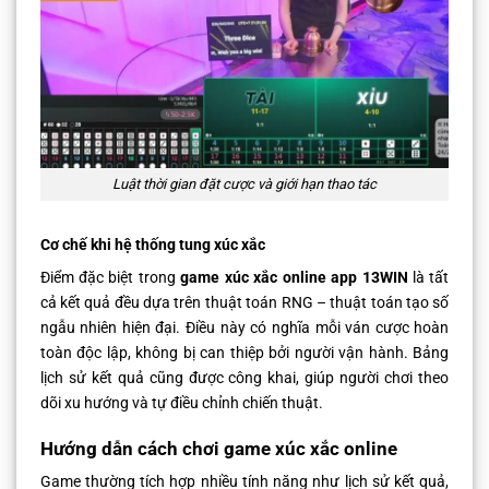
Luật thời gian đặt cược và giới hạn thao tác
Cơ chế khi hệ thống tung xúc xắc
Điểm đặc biệt trong
game xúc xắc online app 13WIN
là tất
cả kết quả đều dựa trên thuật toán RNG – thuật toán tạo số
ngẫu nhiên hiện đại. Điều này có nghĩa mỗi ván cược hoàn
toàn độc lập, không bị can thiệp bởi người vận hành. Bảng
lịch sử kết quả cũng được công khai, giúp người chơi theo
dõi xu hướng và tự điều chỉnh chiến thuật.
Hướng dẫn cách chơi game xúc xắc online
Game thường tích hợp nhiều tính năng như lịch sử kết quả,