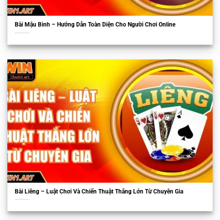
Bài Mậu Binh – Hướng Dẫn Toàn Diện Cho Người Chơi Online
Bài Liêng – Luật Chơi Và Chiến Thuật Thắng Lớn Từ Chuyên Gia