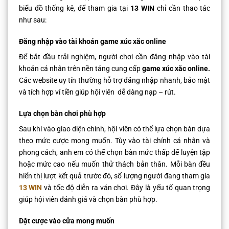
biểu đồ thống kê, để tham gia tại
13 WIN
chỉ cần thao tác
như sau:
Đăng nhập vào tài khoản game xúc xắc online
Để bắt đầu trải nghiệm, người chơi cần đăng nhập vào tài
khoản cá nhân trên nền tảng cung cấp
game xúc xắc online.
Các website uy tín thường hỗ trợ đăng nhập nhanh, bảo mật
và tích hợp ví tiền giúp hội viên dễ dàng nạp – rút.
Lựa chọn bàn chơi phù hợp
Sau khi vào giao diện chính, hội viên có thể lựa chọn bàn dựa
theo mức cược mong muốn. Tùy vào tài chính cá nhân và
phong cách, anh em có thể chọn bàn mức thấp để luyện tập
hoặc mức cao nếu muốn thử thách bản thân. Mỗi bàn đều
hiển thị lượt kết quả trước đó, số lượng người đang tham gia
13 WIN
và tốc độ diễn ra ván chơi. Đây là yếu tố quan trọng
giúp hội viên đánh giá và chọn bàn phù hợp.
Đặt cược vào cửa mong muốn