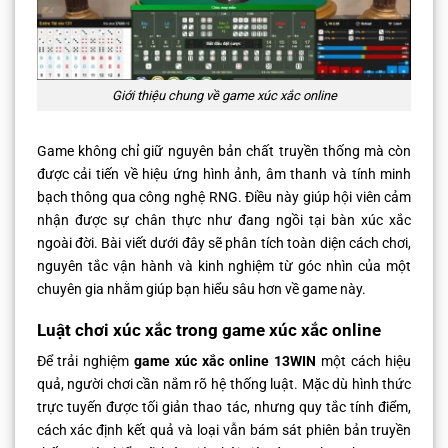
Giới thiệu chung về game xúc xắc online
Game không chỉ giữ nguyên bản chất truyền thống mà còn
được cải tiến về hiệu ứng hình ảnh, âm thanh và tính minh
bạch thông qua công nghệ RNG. Điều này giúp hội viên cảm
nhận được sự chân thực như đang ngồi tại bàn xúc xắc
ngoài đời. Bài viết dưới đây sẽ phân tích toàn diện cách chơi,
nguyên tắc vận hành và kinh nghiệm từ góc nhìn của một
chuyên gia nhằm giúp bạn hiểu sâu hơn về game này.
Luật chơi xúc xắc trong game xúc xắc online
Để trải nghiệm
game xúc xắc online 13WIN
một cách hiệu
quả, người chơi cần nắm rõ hệ thống luật. Mặc dù hình thức
trực tuyến được tối giản thao tác, nhưng quy tắc tính điểm,
cách xác định kết quả và loại vẫn bám sát phiên bản truyền