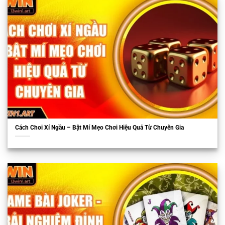
Cách Chơi Xí Ngầu – Bật Mí Mẹo Chơi Hiệu Quả Từ Chuyên Gia