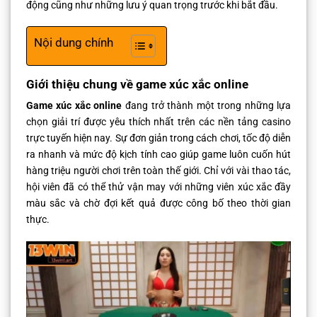
động cũng như những lưu ý quan trọng trước khi bắt đầu.
Nội dung chính
Giới thiệu chung về game xúc xắc online
Game xúc xắc online
đang trở thành một trong những lựa
chọn giải trí được yêu thích nhất trên các nền tảng casino
trực tuyến hiện nay. Sự đơn giản trong cách chơi, tốc độ diễn
ra nhanh và mức độ kịch tính cao giúp game luôn cuốn hút
hàng triệu người chơi trên toàn thế giới. Chỉ với vài thao tác,
hội viên đã có thể thử vận may với những viên xúc xắc đầy
màu sắc và chờ đợi kết quả được công bố theo thời gian
thực.