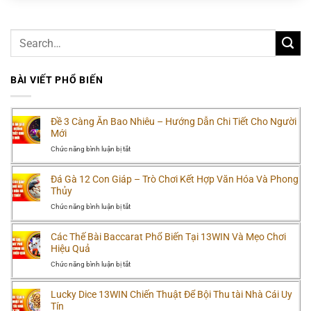
BÀI VIẾT PHỔ BIẾN
Đề 3 Càng Ăn Bao Nhiêu – Hướng Dẫn Chi Tiết Cho Người
Mới
ở
Chức năng bình luận bị tắt
Đề
3
Đá Gà 12 Con Giáp – Trò Chơi Kết Hợp Văn Hóa Và Phong
Càng
Thủy
Ăn
Bao
ở
Chức năng bình luận bị tắt
Nhiêu
Đá
–
Gà
Các Thế Bài Baccarat Phổ Biến Tại 13WIN Và Mẹo Chơi
Hướng
12
Hiệu Quả
Dẫn
Con
Chi
Giáp
ở
Chức năng bình luận bị tắt
Tiết
–
Các
Cho
Trò
Thế
Lucky Dice 13WIN Chiến Thuật Để Bội Thu tài Nhà Cái Uy
Người
Chơi
Bài
Mới
Tín
Kết
Baccarat