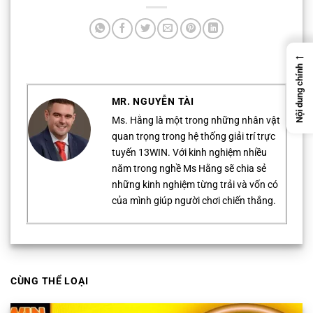
←
Nội dung chính
MR. NGUYỄN TÀI
Ms. Hằng là một trong những nhân vật
quan trọng trong hệ thống giải trí trực
tuyến 13WIN. Với kinh nghiệm nhiều
năm trong nghề Ms Hằng sẽ chia sẻ
những kinh nghiệm từng trải và vốn có
của mình giúp người chơi chiến thắng.
CÙNG THỂ LOẠI