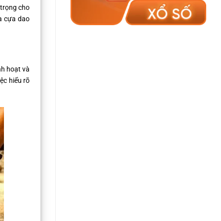
 trọng cho
ủa cựa dao
nh hoạt và
ệc hiểu rõ