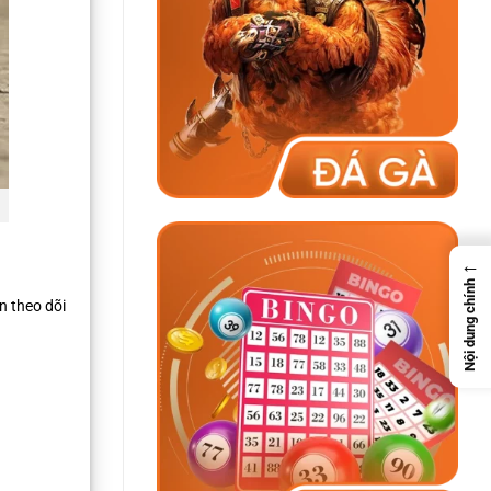
←
Nội dung chính
n theo dõi