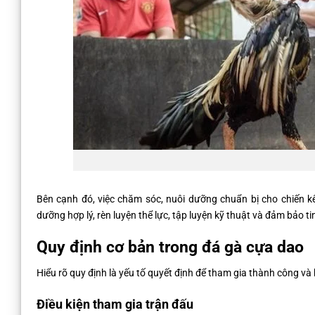
Bên cạnh đó, việc chăm sóc, nuôi dưỡng chuẩn bị cho chiến k
dưỡng hợp lý, rèn luyện thể lực, tập luyện kỹ thuật và đảm bảo t
Quy định cơ bản trong đá gà cựa dao
Hiểu rõ quy định là yếu tố quyết định để tham gia thành công v
Điều kiện tham gia trận đấu