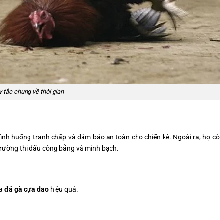
 tắc chung về thời gian
 tình huống tranh chấp và đảm bảo an toàn cho chiến kê. Ngoài ra, họ cò
 trường thi đấu công bằng và minh bạch.
ia
đá gà cựa dao
hiệu quả.