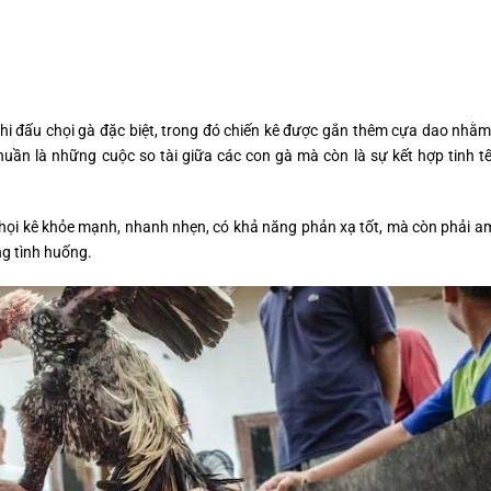
thi đấu chọi gà đặc biệt, trong đó chiến kê được gắn thêm cựa dao nhằm
huần là những cuộc so tài giữa các con gà mà còn là sự kết hợp tinh t
ọi kê khỏe mạnh, nhanh nhẹn, có khả năng phản xạ tốt, mà còn phải a
ng tình huống.