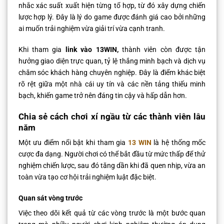
nhắc xác suất xuất hiện từng tổ hợp, từ đó xây dựng chiến
lược hợp lý. Đây là lý do game được đánh giá cao bởi những
ai muốn trải nghiệm vừa giải trí vừa cạnh tranh.
Khi tham gia
link vào 13WIN,
thành viên còn được tận
hưởng giao diện trực quan, tỷ lệ thắng minh bạch và dịch vụ
chăm sóc khách hàng chuyên nghiệp. Đây là điểm khác biệt
rõ rệt giữa một nhà cái uy tín và các nền tảng thiếu minh
bạch, khiến game trở nên đáng tin cậy và hấp dẫn hơn.
Chia sẻ cách chơi xí ngầu từ các thành viên lâu
năm
Một ưu điểm nổi bật khi tham gia
13 WIN
là hệ thống mốc
cược đa dạng. Người chơi có thể bắt đầu từ mức thấp để thử
nghiệm chiến lược, sau đó tăng dần khi đã quen nhịp, vừa an
toàn vừa tạo cơ hội trải nghiệm luật đặc biệt.
Quan sát vòng trước
Việc theo dõi kết quả từ các vòng trước là một bước quan