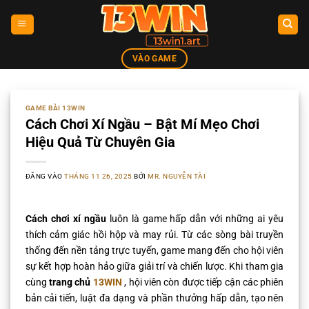
Bỏ
qua
nội
dung
VÀO GAME
GAME BÀI 13WIN
Cách Chơi Xí Ngầu – Bật Mí Mẹo Chơi
Hiệu Quả Từ Chuyên Gia
ĐĂNG VÀO
THÁNG 11 26, 2025
BỞI
MR. NGUYỄN TÀI
Cách chơi xí ngầu
luôn là game hấp dẫn với những ai yêu
thích cảm giác hồi hộp và may rủi. Từ các sòng bài truyền
thống đến nền tảng trực tuyến, game mang đến cho hội viên
sự kết hợp hoàn hảo giữa giải trí và chiến lược. Khi tham gia
cùng
trang chủ
13WIN
, hội viên còn được tiếp cận các phiên
bản cải tiến, luật đa dạng và phần thưởng hấp dẫn, tạo nên