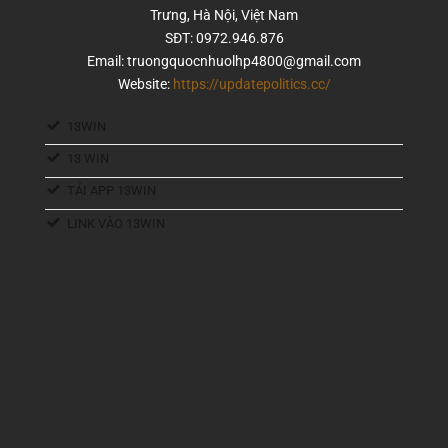
Trưng, Hà Nội, Việt Nam
SĐT: 0972.946.876
Email:
truongquocnhuolhp4800@gmail.com
Website:
https://updatepolitics.cc/
13WIN
13 WIN
TẢI APP 13WIN
LINK VÀO 13WIN