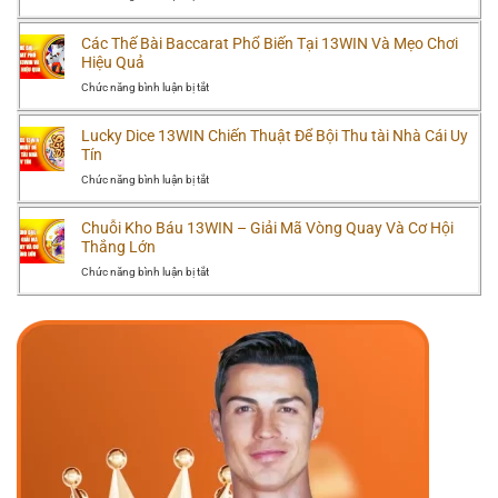
Nhiêu
Đá
–
Gà
Các Thế Bài Baccarat Phổ Biến Tại 13WIN Và Mẹo Chơi
Hướng
12
Hiệu Quả
Dẫn
Con
Chi
Giáp
ở
Chức năng bình luận bị tắt
Tiết
–
Các
Cho
Trò
Thế
Lucky Dice 13WIN Chiến Thuật Để Bội Thu tài Nhà Cái Uy
Người
Chơi
Bài
Mới
Tín
Kết
Baccarat
Hợp
Phổ
ở
Chức năng bình luận bị tắt
Văn
Biến
Lucky
Hóa
Tại
Dice
Chuỗi Kho Báu 13WIN – Giải Mã Vòng Quay Và Cơ Hội
Và
13WIN
13WIN
Phong
Thắng Lớn
Và
Chiến
Thủy
Mẹo
Thuật
ở
Chức năng bình luận bị tắt
Chơi
Để
Chuỗi
Hiệu
Bội
Kho
Quả
Thu
Báu
tài
13WIN
Nhà
–
Cái
Giải
Uy
Mã
Tín
Vòng
Quay
Và
Cơ
Hội