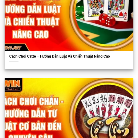
Cách Chơi Catte – Hướng Dẫn Luật Và Chiến Thuật Nâng Cao