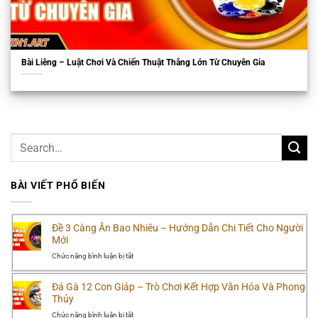
Bài Liêng – Luật Chơi Và Chiến Thuật Thắng Lớn Từ Chuyên Gia
BÀI VIẾT PHỔ BIẾN
Đề 3 Càng Ăn Bao Nhiêu – Hướng Dẫn Chi Tiết Cho Người
Mới
ở
Chức năng bình luận bị tắt
Đề
3
Đá Gà 12 Con Giáp – Trò Chơi Kết Hợp Văn Hóa Và Phong
Càng
Thủy
Ăn
Bao
ở
Chức năng bình luận bị tắt