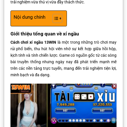
trải nghiệm vừa thú vị vừa đầy thách thức.
Nội dung chính
Giới thiệu tổng quan về xí ngầu
Cách chơi xí ngầu 13WIN
là một trong những trò chơi may
rủi phổ biến, thu hút hội viên nhờ sự kết hợp giữa hồi hộp,
kịch tính và tính chiến lược. Game có nguồn gốc từ các sòng
bài truyền thống nhưng ngày nay đã phát triển mạnh mẽ
trên các nền tảng trực tuyến, mang đến trải nghiệm tiện lợi,
minh bạch và đa dạng.