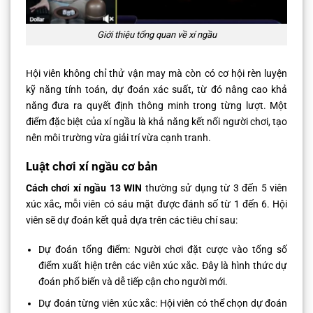
Giới thiệu tổng quan về xí ngầu
Hội viên không chỉ thử vận may mà còn có cơ hội rèn luyện
kỹ năng tính toán, dự đoán xác suất, từ đó nâng cao khả
năng đưa ra quyết định thông minh trong từng lượt. Một
điểm đặc biệt của xí ngầu là khả năng kết nối người chơi, tạo
nên môi trường vừa giải trí vừa cạnh tranh.
Luật chơi xí ngầu cơ bản
Cách chơi xí ngầu
13 WIN
thường sử dụng từ 3 đến 5 viên
xúc xắc, mỗi viên có sáu mặt được đánh số từ 1 đến 6. Hội
viên sẽ dự đoán kết quả dựa trên các tiêu chí sau:
Dự đoán tổng điểm: Người chơi đặt cược vào tổng số
điểm xuất hiện trên các viên xúc xắc. Đây là hình thức dự
đoán phổ biến và dễ tiếp cận cho người mới.
Dự đoán từng viên xúc xắc: Hội viên có thể chọn dự đoán