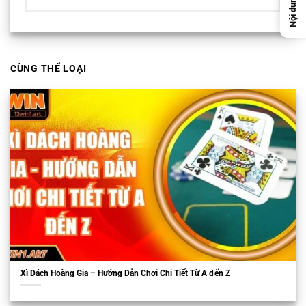
CÙNG THỂ LOẠI
Xì Dách Hoàng Gia – Hướng Dẫn Chơi Chi Tiết Từ A đến Z