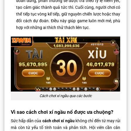
đoán đúng, phần thưởng sẽ được trả theo tỷ lệ niêm yết,
tạo cảm giác thành quả tức thì. Cuối cùng, người chơi có
thể tiếp tục vòng kế tiếp, giữ nguyên chiến lược hoặc thay
đổi cách dự đoán. Điều này giúp game luôn mới mẻ, phù
hợp với những ai thích thử thách liên tục.
Cách chơi xí ngầu qua các bước
Vì sao cách chơi xí ngầu nổ được ưa chuộng?
Sức hấp dẫn của
cách chơi xí ngầu
không chỉ đến từ may rủi
mà còn từ yếu tố tính toán và phân tích. Hội viên cần cân