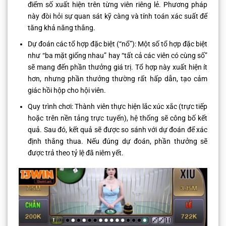
điểm số xuất hiện trên từng viên riêng lẻ. Phương pháp
này đòi hỏi sự quan sát kỹ càng và tính toán xác suất để
tăng khả năng thắng.
Dự đoán các tổ hợp đặc biệt (“nổ”): Một số tổ hợp đặc biệt
như “ba mặt giống nhau” hay “tất cả các viên có cùng số”
sẽ mang đến phần thưởng giá trị. Tổ hợp này xuất hiện ít
hơn, nhưng phần thưởng thường rất hấp dẫn, tạo cảm
giác hồi hộp cho hội viên.
Quy trình chơi: Thành viên thực hiện lắc xúc xắc (trực tiếp
hoặc trên nền tảng trực tuyến), hệ thống sẽ công bố kết
quả. Sau đó, kết quả sẽ được so sánh với dự đoán để xác
định thắng thua. Nếu đúng dự đoán, phần thưởng sẽ
được trả theo tỷ lệ đã niêm yết.