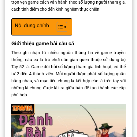
trọn vẹn game cách vận hành theo số lượng người tham gia,
cách tính điểm cho đến kinh nghiệm thực chiến.
Nội dung chính
Giới thiệu game bài câu cá
Theo ghi nhận từ nhiều nguồn thông tin về game truyền
thống, câu cá là trò chơi dân gian quen thuộc sử dụng bộ
Tây 52 lá. Game đòi hỏi số lượng tham gia linh hoạt, có thể
từ 2 đến 4 thành viên. Mỗi người được phát số lượng quân
bằng nhau, và mục tiêu chung là kết hợp các lá trên tay với
những lá chung được lật ra giữa bàn để tạo thành các cặp
phù hợp.