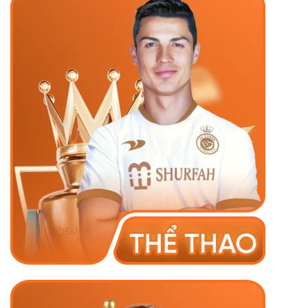
tài
13WIN
Nhà
–
Cái
Giải
Uy
Mã
Tín
Vòng
Quay
Và
Cơ
Hội
Thắng
Lớn