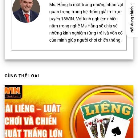
←
Ms. Hằng là một trong những nhân vật
Nội dung chính
quan trọng trong hệ thống giải trí trực
tuyến 13WIN. Với kinh nghiệm nhiều
năm trong nghề Ms Hằng sẽ chia sẻ
những kinh nghiệm từng trải và vốn có
của mình giúp người chơi chiến thắng.
CÙNG THỂ LOẠI