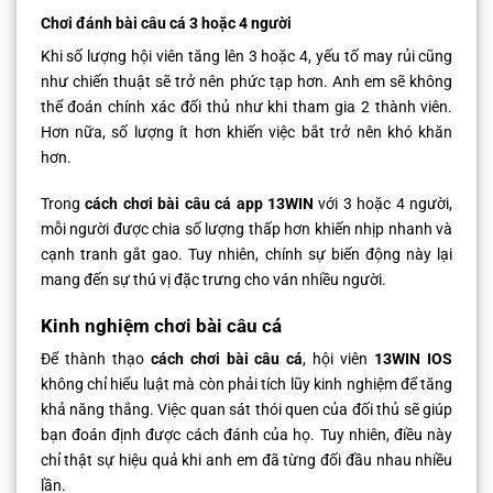
Chơi đánh bài câu cá 3 hoặc 4 người
Khi số lượng hội viên tăng lên 3 hoặc 4, yếu tố may rủi cũng
như chiến thuật sẽ trở nên phức tạp hơn. Anh em sẽ không
thể đoán chính xác đối thủ như khi tham gia 2 thành viên.
Hơn nữa, số lượng ít hơn khiến việc bắt trở nên khó khăn
hơn.
Trong
cách chơi bài câu cá app 13WIN
với 3 hoặc 4 người,
mỗi người được chia số lượng thấp hơn khiến nhịp nhanh và
cạnh tranh gắt gao. Tuy nhiên, chính sự biến động này lại
mang đến sự thú vị đặc trưng cho ván nhiều người.
Kinh nghiệm chơi bài câu cá
Để thành thạo
cách chơi bài câu cá
, hội viên
13WIN IOS
không chỉ hiểu luật mà còn phải tích lũy kinh nghiệm để tăng
khả năng thắng. Việc quan sát thói quen của đối thủ sẽ giúp
bạn đoán định được cách đánh của họ. Tuy nhiên, điều này
chỉ thật sự hiệu quả khi anh em đã từng đối đầu nhau nhiều
lần.