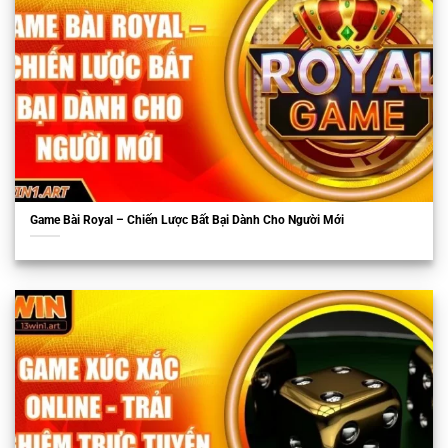
Game Bài Royal – Chiến Lược Bất Bại Dành Cho Người Mới