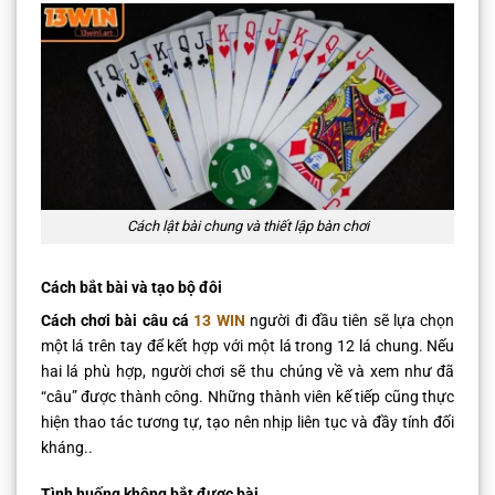
Cách lật bài chung và thiết lập bàn chơi
Cách bắt bài và tạo bộ đôi
Cách chơi bài câu cá
13 WIN
người đi đầu tiên sẽ lựa chọn
một lá trên tay để kết hợp với một lá trong 12 lá chung. Nếu
hai lá phù hợp, người chơi sẽ thu chúng về và xem như đã
“câu” được thành công. Những thành viên kế tiếp cũng thực
hiện thao tác tương tự, tạo nên nhịp liên tục và đầy tính đối
kháng..
Tình huống không bắt được bài