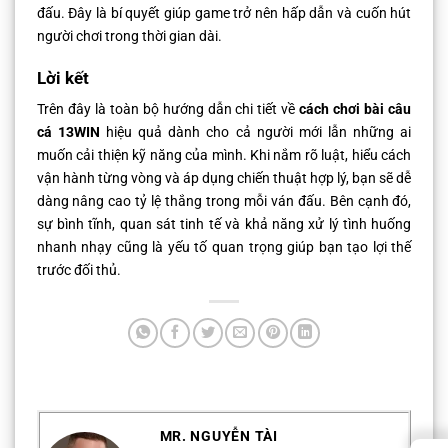
đấu. Đây là bí quyết giúp game trở nên hấp dẫn và cuốn hút
người chơi trong thời gian dài.
Lời kết
Trên đây là toàn bộ hướng dẫn chi tiết về
cách chơi bài câu
cá
13WIN
hiệu quả dành cho cả người mới lẫn những ai
muốn cải thiện kỹ năng của mình. Khi nắm rõ luật, hiểu cách
vận hành từng vòng và áp dụng chiến thuật hợp lý, bạn sẽ dễ
dàng nâng cao tỷ lệ thắng trong mỗi ván đấu. Bên cạnh đó,
sự bình tĩnh, quan sát tinh tế và khả năng xử lý tình huống
nhanh nhạy cũng là yếu tố quan trọng giúp bạn tạo lợi thế
trước đối thủ.
MR. NGUYỄN TÀI