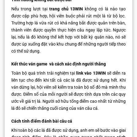
Nếu trong lượt tại
trang chủ 13WIN
không có lá nào tạo
được cặp phù hợp, hội viên buộc phải rút một lá từ bộ lọc.
Trường hợp lá vừa rút có khả năng bắt được quân trên bàn,
thành viên được quyền thực hiện câu ngay lập tức. Ngược
lại, nếu lá đó không thể kết hợp với bất kỳ quân nào, nó sẽ
được úp xuống đặt vào khu chung để những người tiếp theo
có thể sử dụng.
Kết thúc ván game và cách xác định người thắng
Toàn bộ quá trình trải nghiệm tại
link vào 13WIN
sẽ diễn ra
liên tục cho đến khi tất cả các lá đã được sử dụng hết. Khi
ván dừng lại, hội viên sẽ kiểm tra toàn bộ số đỏ mà mình thu
được. Điểm số của mỗi người sẽ được tính dựa trên các quy
ước về giá trị lá. Người sở hữu tổng điểm cao nhất từ những
lá đỏ sẽ chiến thắng cuối cùng của ván câu cá.
Cách tính điểm đánh bài câu cá
Khi toàn bộ các lá đã được sử dụng, anh em sẽ bước vào giai