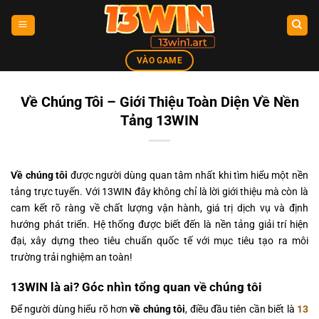
Bỏ
qua
nội
dung
VÀO GAME
Về Chúng Tôi – Giới Thiệu Toàn Diện Về Nền
Tảng 13WIN
Về chúng tôi
được người dùng quan tâm nhất khi tìm hiểu một nền
tảng trực tuyến. Với 13WIN đây không chỉ là lời giới thiệu mà còn là
cam kết rõ ràng về chất lượng vận hành, giá trị dịch vụ và định
hướng phát triển. Hệ thống được biết đến là nền tảng giải trí hiện
đại, xây dựng theo tiêu chuẩn quốc tế với mục tiêu tạo ra môi
trường trải nghiệm an toàn!
13WIN là ai? Góc nhìn tổng quan về chúng tôi
Để người dùng hiểu rõ hơn
về chúng tôi
, điều đầu tiên cần biết là
13