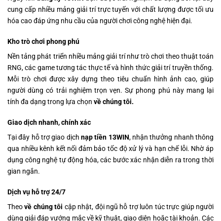
cung cấp nhiều mảng giải trí trực tuyến với chất lượng được tối ưu
hóa cao đáp ứng nhu cầu của người chơi công nghệ hiện đại.
Kho trò chơi phong phú
Nền tảng phát triển nhiều mảng giải trí như trò chơi theo thuật toán
RNG, các game tương tác thực tế và hình thức giải trí truyền thống.
Mỗi trò chơi được xây dựng theo tiêu chuẩn hình ảnh cao, giúp
người dùng có trải nghiệm trọn vẹn. Sự phong phú này mang lại
tính đa dạng trong lựa chọn
về chúng tôi.
Giao dịch nhanh, chính xác
Tại đây hỗ trợ giao dịch
nạp tiền 13WIN
, nhận thưởng nhanh thông
qua nhiều kênh kết nối đảm bảo tốc độ xử lý và hạn chế lỗi. Nhờ áp
dụng công nghệ tự động hóa, các bước xác nhận diễn ra trong thời
gian ngắn.
Dịch vụ hỗ trợ 24/7
Theo
về chúng tôi
cập nhật, đội ngũ hỗ trợ luôn túc trực giúp người
dùng giải đáp vướng mắc về kỹ thuật, giao diện hoặc tài khoản. Các