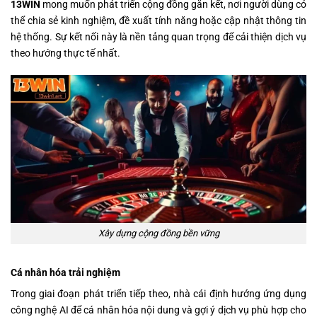
13WIN
mong muốn phát triển cộng đồng gắn kết, nơi người dùng có
thể chia sẻ kinh nghiệm, đề xuất tính năng hoặc cập nhật thông tin
hệ thống. Sự kết nối này là nền tảng quan trọng để cải thiện dịch vụ
theo hướng thực tế nhất.
Xây dựng cộng đồng bền vững
Cá nhân hóa trải nghiệm
Trong giai đoạn phát triển tiếp theo, nhà cái định hướng ứng dụng
công nghệ AI để cá nhân hóa nội dung và gợi ý dịch vụ phù hợp cho