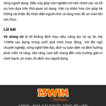
từng người dùng. Điều này giúp trải nghiệm trở nên chính xác và tối
ưu hơn dựa trên thói quen sử dụng. Việc cá nhân hóa còn giúp hệ
thống cải thiện độ nhận diện người chơi và tăng mức độ an toàn khi
xác thực.
Lời kết
Về chúng tôi
là lời khẳng định mục tiêu, năng lực và uy tín mà
13WIN tạo dựng trong suốt quá trình hoạt động. Với đội ngũ
chuyên nghiệp, công nghệ hiện đại, dịch vụ toàn diện và định hướng
phát triển rõ ràng, nền tảng cam kết mang đến môi trường giải trí
minh bạch, an toàn, ổn định cho người dùng.