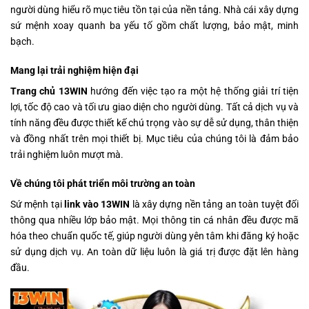
người dùng hiểu rõ mục tiêu tồn tại của nền tảng. Nhà cái xây dựng
sứ mệnh xoay quanh ba yếu tố gồm chất lượng, bảo mật, minh
bạch.
Mang lại trải nghiệm hiện đại
Trang chủ 13WIN
hướng đến việc tạo ra một hệ thống giải trí tiện
lợi, tốc độ cao và tối ưu giao diện cho người dùng. Tất cả dịch vụ và
tính năng đều được thiết kế chú trọng vào sự dễ sử dụng, thân thiện
và đồng nhất trên mọi thiết bị. Mục tiêu của chúng tôi là đảm bảo
trải nghiệm luôn mượt mà.
Về chúng tôi phát triển môi trường an toàn
Sứ mệnh tại
link vào 13WIN
là xây dựng nền tảng an toàn tuyệt đối
thông qua nhiều lớp bảo mật. Mọi thông tin cá nhân đều được mã
hóa theo chuẩn quốc tế, giúp người dùng yên tâm khi đăng ký hoặc
sử dụng dịch vụ. An toàn dữ liệu luôn là giá trị được đặt lên hàng
đầu.