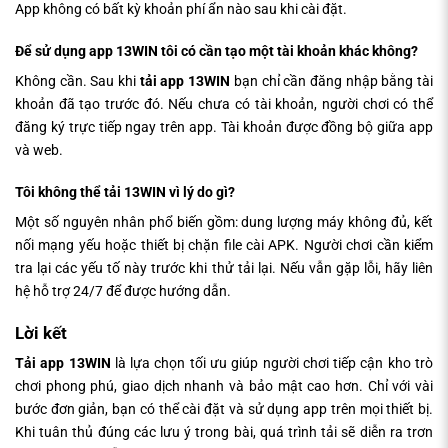
App không có bất kỳ khoản phí ẩn nào sau khi cài đặt.
Để sử dụng app 13WIN tôi có cần tạo một tài khoản khác không?
Không cần. Sau khi
tải app 13WIN
bạn chỉ cần đăng nhập bằng tài
khoản đã tạo trước đó. Nếu chưa có tài khoản, người chơi có thể
đăng ký trực tiếp ngay trên app. Tài khoản được đồng bộ giữa app
và web.
Tôi không thể tải 13WIN vì lý do gì?
Một số nguyên nhân phổ biến gồm: dung lượng máy không đủ, kết
nối mạng yếu hoặc thiết bị chặn file cài APK. Người chơi cần kiểm
tra lại các yếu tố này trước khi thử tải lại. Nếu vẫn gặp lỗi, hãy liên
hệ hỗ trợ 24/7 để được hướng dẫn.
Lời kết
Tải app 13WIN
là lựa chọn tối ưu giúp người chơi tiếp cận kho trò
chơi phong phú, giao dịch nhanh và bảo mật cao hơn. Chỉ với vài
bước đơn giản, bạn có thể cài đặt và sử dụng app trên mọi thiết bị.
Khi tuân thủ đúng các lưu ý trong bài, quá trình tải sẽ diễn ra trơn