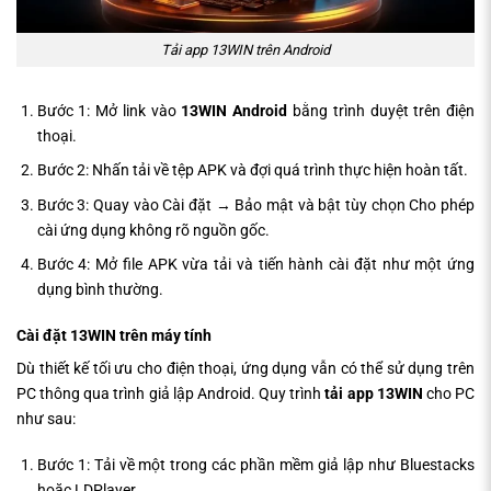
Tải app 13WIN trên Android
Bước 1: Mở link vào
13WIN Android
bằng trình duyệt trên điện
thoại.
Bước 2: Nhấn tải về tệp APK và đợi quá trình thực hiện hoàn tất.
Bước 3: Quay vào Cài đặt → Bảo mật và bật tùy chọn Cho phép
cài ứng dụng không rõ nguồn gốc.
Bước 4: Mở file APK vừa tải và tiến hành cài đặt như một ứng
dụng bình thường.
Cài đặt 13WIN trên máy tính
Dù thiết kế tối ưu cho điện thoại, ứng dụng vẫn có thể sử dụng trên
PC thông qua trình giả lập Android. Quy trình
tải app 13WIN
cho PC
như sau:
Bước 1: Tải về một trong các phần mềm giả lập như Bluestacks
hoặc LDPlayer.