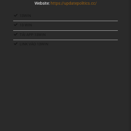
Website:
https://updatepolitics.cc/
13WIN
13 WIN
TẢI APP 13WIN
LINK VÀO 13WIN