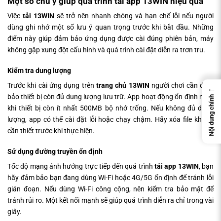
Một số chú ý giúp quá trình tải app 13WIN hiệu quả
Việc
tải
13WIN
sẽ trở nên nhanh chóng và hạn chế lỗi nếu người
dùng ghi nhớ một số lưu ý quan trọng trước khi bắt đầu. Những
điểm này giúp đảm bảo ứng dụng được cài đúng phiên bản, máy
không gặp xung đột cấu hình và quá trình cài đặt diễn ra trơn tru.
Kiểm tra dung lượng
Trước khi cài ứng dụng trên
trang chủ 13WIN
người chơi cần đảm
←
bảo thiết bị còn đủ dung lượng lưu trữ. App hoạt động ổn định nhất
Nội dung chính
khi thiết bị còn ít nhất 500MB bộ nhớ trống. Nếu không đủ dung
lượng, app có thể cài đặt lỗi hoặc chạy chậm. Hãy xóa file không
cần thiết trước khi thực hiện.
Sử dụng đường truyền ổn định
Tốc độ mạng ảnh hưởng trực tiếp đến quá trình
tải app 13WIN
, bạn
hãy đảm bảo bạn đang dùng Wi-Fi hoặc 4G/5G ổn định để tránh lỗi
gián đoạn. Nếu dùng Wi-Fi công cộng, nên kiểm tra bảo mật để
tránh rủi ro. Một kết nối mạnh sẽ giúp quá trình diễn ra chỉ trong vài
giây.