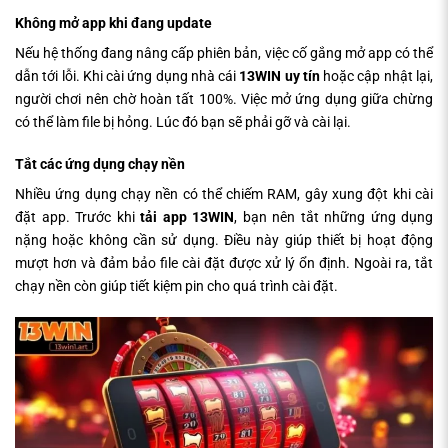
Không mở app khi đang update
Nếu hệ thống đang nâng cấp phiên bản, việc cố gắng mở app có thể
dẫn tới lỗi. Khi cài ứng dụng nhà cái
13WIN uy tín
hoặc cập nhật lại,
người chơi nên chờ hoàn tất 100%. Việc mở ứng dụng giữa chừng
có thể làm file bị hỏng. Lúc đó bạn sẽ phải gỡ và cài lại.
Tắt các ứng dụng chạy nền
Nhiều ứng dụng chạy nền có thể chiếm RAM, gây xung đột khi cài
đặt app. Trước khi
tải app 13WIN
, bạn nên tắt những ứng dụng
nặng hoặc không cần sử dụng. Điều này giúp thiết bị hoạt động
mượt hơn và đảm bảo file cài đặt được xử lý ổn định. Ngoài ra, tắt
chạy nền còn giúp tiết kiệm pin cho quá trình cài đặt.