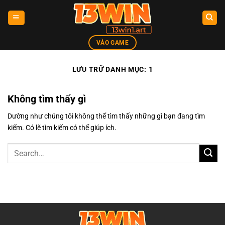
Bỏ
qua
nội
dung
VÀO GAME
LƯU TRỮ DANH MỤC:
1
Không tìm thấy gì
Dường như chúng tôi không thể tìm thấy những gì bạn đang tìm
kiếm. Có lẽ tìm kiếm có thể giúp ích.